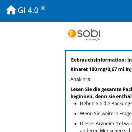
®
GI 4.0
PZN: 10110942
Gebrauchsinformation: I
PPN: 111011094284
GTIN: 07350031442144
Kineret 100 mg/0,67 ml Inj
Anakinra
Lesen Sie die gesamte Pac
beginnen, denn sie enthäl
Heben Sie die Packungsb
Wenn Sie weitere Frage
Dieses Arzneimittel wur
anderen Menschen scha