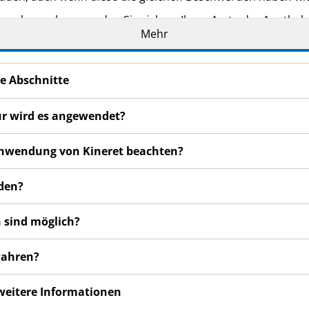
n bemerken, wenden Sie sich an Ihren Arzt oder Apotheker.
Mehr
cht in dieser Packungsbeilage angegeben sind. Siehe Abschn
e Abschnitte
ür wird es angewendet?
r Anwendung von Kineret beachten?
nden?
 sind möglich?
wahren?
 weitere Informationen