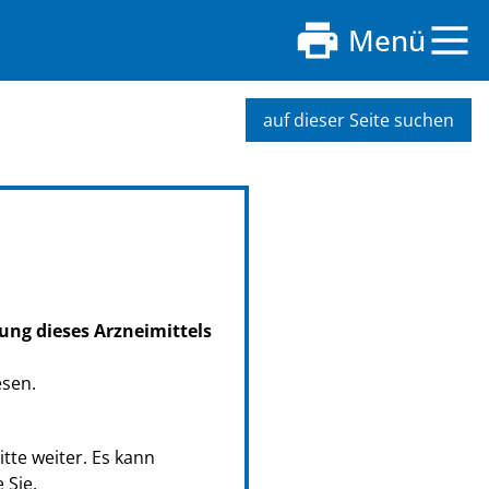
Menü
auf dieser Seite suchen
ung dieses Arzneimittels
esen.
tte weiter. Es kann
 Sie.