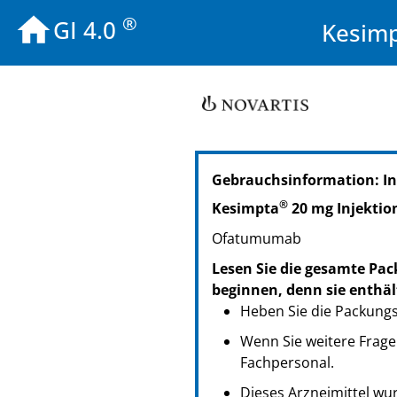
®
GI 4.0
Kesimp
PZN: 16507238
Gebrauchsinformation: In
PPN: 111650723883
NTIN: 04150165072384
®
Kesimpta
20 mg Injektio
PZN: 16507244
Ofatumumab
PPN: 111650724449
NTIN: 04150165072445
Lesen Sie die gesamte Pac
PZN: 16603640
beginnen, denn sie enthäl
PPN: 111660364015
Heben Sie die Packungsb
NTIN: 04150166036408
Wenn Sie weitere Frage
Fachpersonal.
Dieses Arzneimittel wur