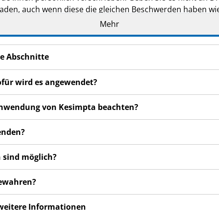
den, auch wenn diese die gleichen Beschwerden haben wie
Mehr
en bemerken, wenden Sie sich an Ihren Arzt, Apotheker od
 auch für Nebenwirkungen, die nicht in dieser Packungsbeil
e Abschnitte
ofür wird es angewendet?
r Anwendung von Kesimpta beachten?
enden?
 sind möglich?
bewahren?
 weitere Informationen