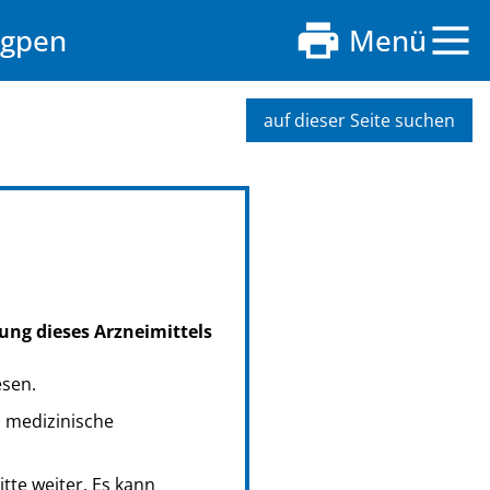
igpen
Menü
auf dieser Seite suchen
ung dieses Arzneimittels
esen.
s medizinische
tte weiter. Es kann