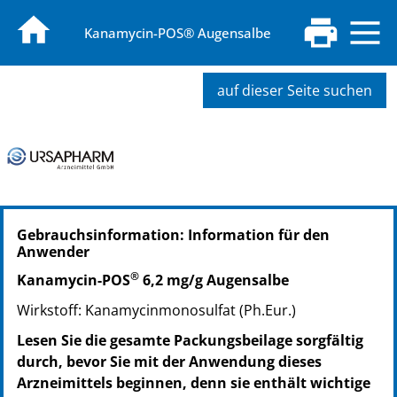
Kanamycin-POS® Augensalbe
auf dieser Seite suchen
PZN: 04421454
Gebrauchsinformation: Information für den
PPN: 110442145423
Anwender
NTIN: 04150044214546
®
Kanamycin-POS
6,2 mg/g Augensalbe
Wirkstoff: Kanamycinmonosulfat (Ph.Eur.)
Lesen Sie die gesamte Packungsbeilage sorgfältig
durch, bevor Sie mit der Anwendung dieses
Arzneimittels beginnen, denn sie enthält wichtige