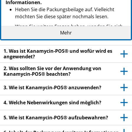
Informationen.
Heben Sie die Packungsbeilage auf. Vielleicht
möchten Sie diese später nochmals lesen.
Wenn Sie weitere Fragen haben, wenden Sie sich
Mehr
an Ihren Arzt oder Apotheker.
Dieses Arzneimittel wurde Ihnen persönlich
verschrieben. Geben Sie es nicht an Dritte weiter.
1. Was ist Kanamycin-POS® und wofür wird es
angewendet?
Es kann anderen Menschen schaden, auch wenn
diese die gleichen Beschwerden haben wie Sie.
2. Was sollten Sie vor der Anwendung von
Kanamycin-POS® beachten?
Wenn Sie Nebenwirkungen bemerken, wenden Sie
sich an Ihren Arzt oder Apotheker. Dies gilt auch
3. Wie ist Kanamycin-POS® anzuwenden?
für Nebenwirkungen, die nicht in dieser
Packungsbeilage angegeben sind. Siehe Abschnitt
4. Welche Nebenwirkungen sind möglich?
4.
5. Wie ist Kanamycin-POS® aufzubewahren?