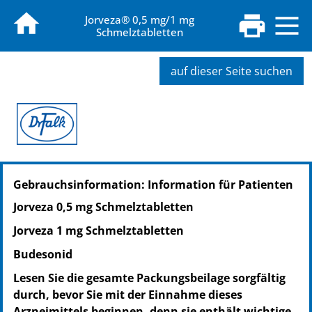
Jorveza® 0,5 mg/1 mg
Schmelztabletten
auf dieser Seite suchen
PZN: 14055401
Gebrauchsinformation: Information für Patienten
PPN: 111405540170
NTIN: 04150140554010
Jorveza 0,5 mg Schmelztabletten
PZN: 14055418
Jorveza 1 mg Schmelztabletten
PPN: 111405541860
NTIN: 04150140554188
Budesonid
PZN: 14055424
Lesen Sie die gesamte Packungsbeilage sorgfältig
PPN: 111405542426
durch, bevor Sie mit der Einnahme dieses
NTIN: 04150140554249
Arzneimittels beginnen, denn sie enthält wichtige