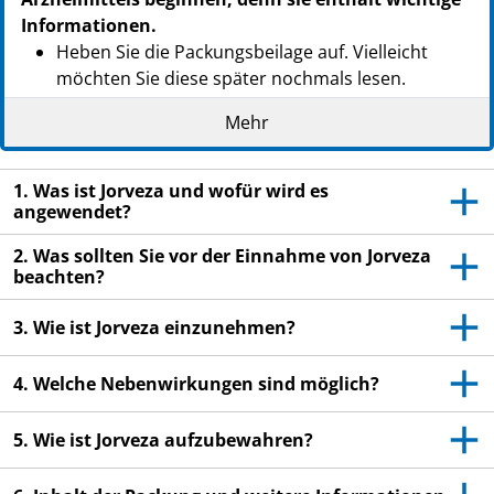
PZN: 14055453
Informationen.
PPN: 111405545345
Heben Sie die Packungsbeilage auf. Vielleicht
NTIN: 04150140554539
möchten Sie diese später nochmals lesen.
Wenn Sie weitere Fragen haben, wenden Sie sich
Mehr
an Ihren Arzt oder Apotheker.
Dieses Arzneimittel wurde Ihnen persönlich
1. Was ist Jorveza und wofür wird es
verschrieben. Geben Sie es nicht an Dritte weiter.
angewendet?
Es kann anderen Menschen schaden, auch wenn
2. Was sollten Sie vor der Einnahme von Jorveza
diese die gleichen Beschwerden haben wie Sie.
beachten?
Wenn Sie Nebenwirkungen bemerken, wenden Sie
sich an Ihren Arzt oder Apotheker. Dies gilt auch
3. Wie ist Jorveza einzunehmen?
für Nebenwirkungen, die nicht in dieser
Packungsbeilage angegeben sind. Siehe Abschnitt
4. Welche Nebenwirkungen sind möglich?
4.
5. Wie ist Jorveza aufzubewahren?