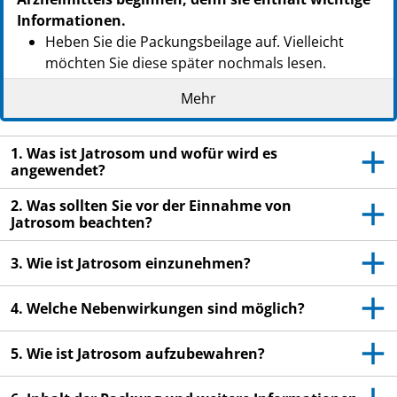
Informationen.
Heben Sie die Packungsbeilage auf. Vielleicht
möchten Sie diese später nochmals lesen.
Wenn Sie weitere Fragen haben, wenden Sie sich
Mehr
an Ihren Arzt oder Apotheker.
Dieses Arzneimittel wurde Ihnen persönlich
1. Was ist Jatrosom und wofür wird es
verschrieben. Geben Sie es nicht an Dritte weiter.
angewendet?
Es kann anderen Menschen schaden, auch wenn
2. Was sollten Sie vor der Einnahme von
diese die gleichen Beschwerden haben wie Sie.
Jatrosom beachten?
Wenn Sie Nebenwirkungen bemerken, wenden Sie
sich an Ihren Arzt oder Apotheker. Dies gilt auch
3. Wie ist Jatrosom einzunehmen?
für Nebenwirkungen, die nicht in dieser
Packungsbeilage angegeben sind. Siehe Abschnitt
4. Welche Nebenwirkungen sind möglich?
4.
5. Wie ist Jatrosom aufzubewahren?