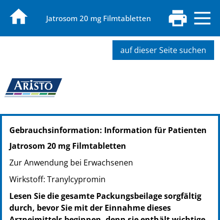
Jatrosom 20 mg Filmtabletten
auf dieser Seite suchen
PZN: 00911693
Gebrauchsinformation: Information für Patienten
PPN: 110091169373
PZN: 07781348
Jatrosom 20 mg Filmtabletten
PPN: 110778134826
Zur Anwendung bei Erwachsenen
PZN: 07795505
PPN: 110779550510
Wirkstoff: Tranylcypromin
PZN: 14410724
Lesen Sie die gesamte Packungsbeilage sorgfältig
PPN: 111441072409
durch, bevor Sie mit der Einnahme dieses
Arzneimittels beginnen, denn sie enthält wichtige