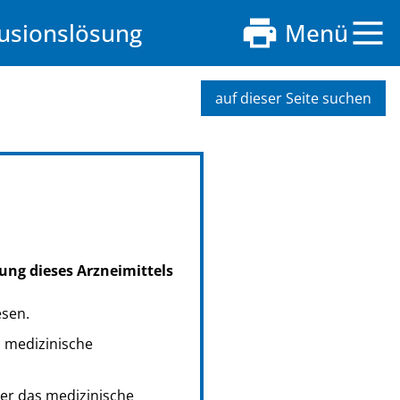
fusionslösung
Menü
auf dieser Seite suchen
ung dieses Arzneimittels
esen.
s medizinische
er das medizinische