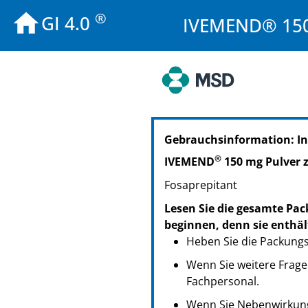
®
GI 4.0
IVEMEND® 150 
PZN: 07396389
Gebrauchsinformation: I
PPN: 110739638903
®
IVEMEND
150 mg Pulver z
Fosaprepitant
Lesen Sie die gesamte Pac
beginnen, denn sie enthäl
Heben Sie die Packungsb
Wenn Sie weitere Frage
Fachpersonal.
Wenn Sie Nebenwirkung