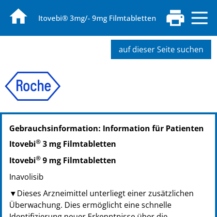
Itovebi® 3mg/- 9mg Filmtabletten
auf dieser Seite suchen
PZN: 19282811
Gebrauchsinformation: Information für Patienten
PPN: 111928281153
NTIN: 04150192828114
®
Itovebi
3 mg Filmtabletten
®
Itovebi
9 mg Filmtabletten
Inavolisib
▼Dieses Arzneimittel unterliegt einer zusätzlichen
Überwachung. Dies ermöglicht eine schnelle
Identifizierung neuer Erkenntnisse über die