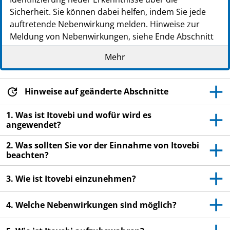
Sicherheit. Sie können dabei helfen, indem Sie jede
auftretende Nebenwirkung melden. Hinweise zur
Meldung von Nebenwirkungen, siehe Ende Abschnitt
4.
Mehr
Lesen Sie die gesamte Packungsbeilage sorgfältig
durch, bevor Sie mit der Einnahme dieses
Arzneimittels beginnen, denn sie enthält wichtige
Hinweise auf geänderte Abschnitte
Informationen.
1. Was ist Itovebi und wofür wird es
Heben Sie die Packungsbeilage auf. Vielleicht
angewendet?
möchten Sie diese später nochmals lesen.
2. Was sollten Sie vor der Einnahme von Itovebi
Wenn Sie weitere Fragen haben, wenden Sie sich
beachten?
an Ihren Arzt oder Apotheker.
Dieses Arzneimittel wurde Ihnen persönlich
3. Wie ist Itovebi einzunehmen?
verschrieben. Geben Sie es nicht an Dritte weiter.
Es kann anderen Menschen schaden, auch wenn
4. Welche Nebenwirkungen sind möglich?
diese die gleichen Beschwerden haben wie Sie.
Wenn Sie Nebenwirkungen bemerken, wenden Sie