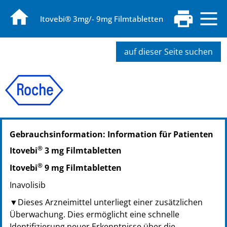
Itovebi® 3mg/- 9mg Filmtabletten
auf dieser Seite suchen
PZN: 19278413
Gebrauchsinformation: Information für Patienten
PPN: 111927841380
NTIN: 04150192784137
®
Itovebi
3 mg Filmtabletten
®
Itovebi
9 mg Filmtabletten
Inavolisib
▼Dieses Arzneimittel unterliegt einer zusätzlichen
Überwachung. Dies ermöglicht eine schnelle
Identifizierung neuer Erkenntnisse über die