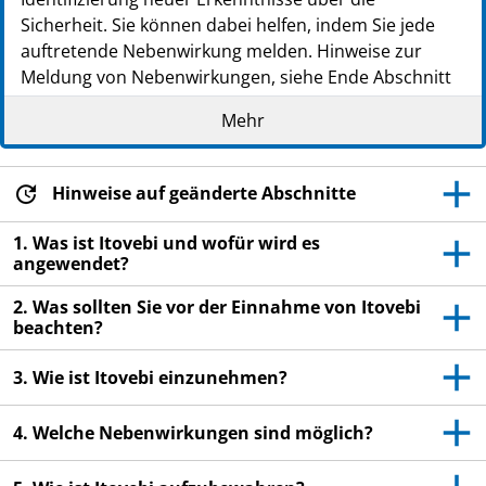
Sicherheit. Sie können dabei helfen, indem Sie jede
auftretende Nebenwirkung melden. Hinweise zur
Meldung von Nebenwirkungen, siehe Ende Abschnitt
4.
Mehr
Lesen Sie die gesamte Packungsbeilage sorgfältig
durch, bevor Sie mit der Einnahme dieses
Arzneimittels beginnen, denn sie enthält wichtige
Hinweise auf geänderte Abschnitte
Informationen.
1. Was ist Itovebi und wofür wird es
Heben Sie die Packungsbeilage auf. Vielleicht
angewendet?
möchten Sie diese später nochmals lesen.
2. Was sollten Sie vor der Einnahme von Itovebi
Wenn Sie weitere Fragen haben, wenden Sie sich
beachten?
an Ihren Arzt oder Apotheker.
Dieses Arzneimittel wurde Ihnen persönlich
3. Wie ist Itovebi einzunehmen?
verschrieben. Geben Sie es nicht an Dritte weiter.
Es kann anderen Menschen schaden, auch wenn
4. Welche Nebenwirkungen sind möglich?
diese die gleichen Beschwerden haben wie Sie.
Wenn Sie Nebenwirkungen bemerken, wenden Sie