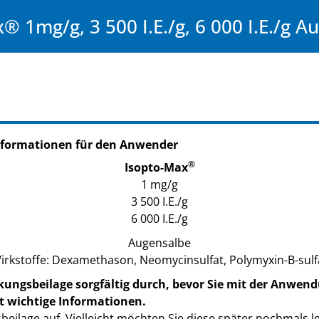
® 1mg/g, 3 500 I.E./g, 6 000 I.E./g A
nformationen für den Anwender
®
Isopto-Max
1 mg/g
3 500 I.E./g
6 000 I.E./g
Augensalbe
irkstoffe: Dexamethason, Neomycinsulfat, Polymyxin-B-sulf
kungsbeilage sorgfältig durch, bevor Sie mit der Anwend
t wichtige Informationen.
eilage auf. Vielleicht möchten Sie diese später nochmals l