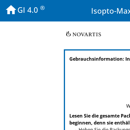
®
GI 4.0
Isopto-Max
Gebrauchsinformation: I
W
Lesen Sie die gesamte Pac
beginnen, denn sie enthäl
Heben Sie die Packungsb