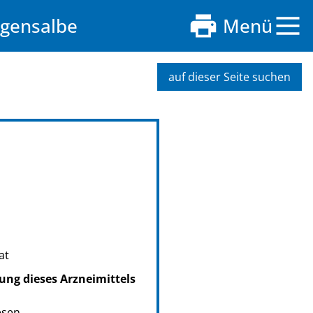
ugensalbe
Menü
auf dieser Seite suchen
at
ung dieses Arzneimittels
esen.