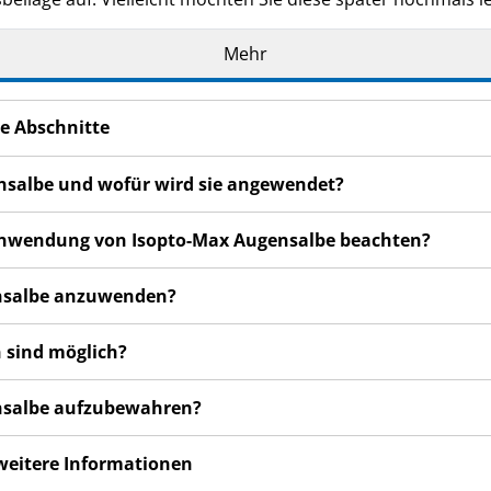
n haben, wenden Sie sich an Ihren Arzt oder Apotheker.
Mehr
de Ihnen persönlich verschrieben. Geben Sie es nicht an Dri
den, auch wenn diese dieselben Symptome haben wie Sie.
e Abschnitte
n bemerken, wenden Sie sich an Ihren Arzt oder Apotheker.
cht in dieser Packungsbeilage angegeben sind. Siehe Abschn
ensalbe und wofür wird sie angewendet?
r Anwendung von Isopto-Max Augensalbe beachten?
ensalbe anzuwenden?
 sind möglich?
ensalbe aufzubewahren?
 weitere Informationen