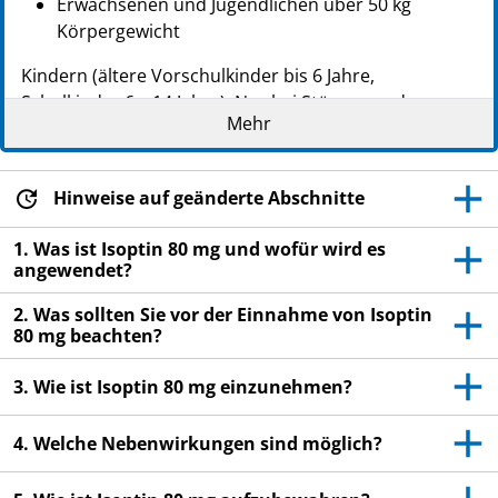
Erwachsenen und Jugendlichen über 50 kg
Körpergewicht
Kindern (ältere Vorschulkinder bis 6 Jahre,
Schulkinder 6 – 14 Jahre): Nur bei Störungen der
Mehr
Herzschlagfolge
Lesen Sie die gesamte Packungsbeilage sorgfältig
durch, bevor Sie mit der Einnahme dieses
Hinweise auf geänderte Abschnitte
Arzneimittels beginnen, denn sie enthält wichtige
Informationen.
1. Was ist Isoptin 80 mg und wofür wird es
angewendet?
Heben Sie die Packungsbeilage auf. Vielleicht
möchten Sie diese später nochmals lesen.
2. Was sollten Sie vor der Einnahme von Isoptin
80 mg beachten?
Wenn Sie weitere Fragen haben, wenden Sie sich
an Ihren Arzt oder Apotheker.
3. Wie ist Isoptin 80 mg einzunehmen?
Dieses Arzneimittel wurde Ihnen persönlich
verschrieben. Geben Sie es nicht an Dritte weiter.
4. Welche Nebenwirkungen sind möglich?
Es kann anderen Menschen schaden, auch wenn
diese die gleichen Beschwerden haben wie Sie.