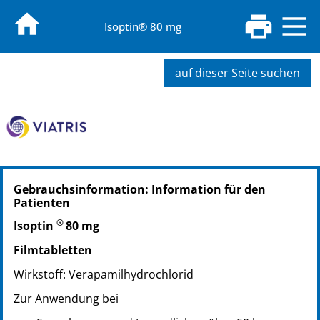
Isoptin® 80 mg
auf dieser Seite suchen
PZN: 01284330
Gebrauchsinformation: Information für den
PPN: 110128433086
Patienten
NTIN: 04150012843303
®
PZN: 01976772
Isoptin
80 mg
PPN: 110197677241
Filmtabletten
NTIN: 04150019767725
Wirkstoff: Verapamilhydrochlorid
Zur Anwendung bei