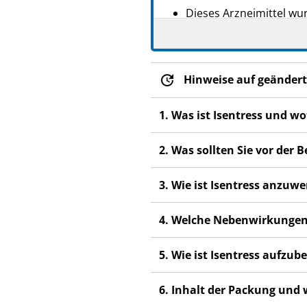
Dieses Arzneimittel wur
Es kann anderen Mensc
Wenn Sie Nebenwirkung
Fachpersonal. Dies gilt
Hinweise auf geändert
Abschnitt 4.
1. Was ist Isentress und w
2. Was sollten Sie vor der
3. Wie ist Isentress anzuw
4. Welche Nebenwirkungen
5. Wie ist Isentress aufzu
6. Inhalt der Packung und