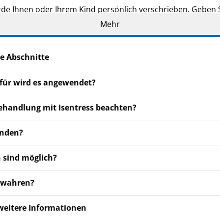
de Ihnen oder Ihrem Kind persönlich verschrieben. Geben Si
hen schaden, auch wenn diese die gleichen Beschwerden h
Mehr
en bemerken, wenden Sie sich an Ihren Arzt, Apotheker od
 auch für Nebenwirkungen, die nicht in dieser Packungsbeil
e Abschnitte
ofür wird es angewendet?
 Behandlung mit Isentress beachten?
enden?
 sind möglich?
bewahren?
 weitere Informationen