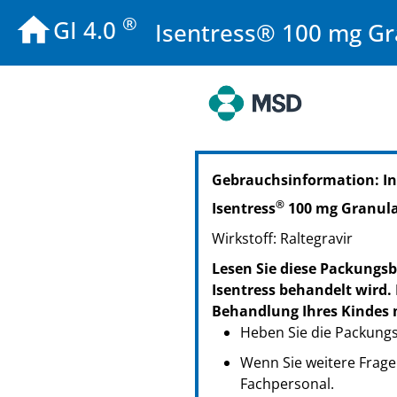
®
GI 4.0
Isentress® 100 mg Gr
PZN: 10820046
Gebrauchsinformation: I
PPN: 111082004696
®
Isentress
100 mg Granula
Wirkstoff: Raltegravir
Lesen Sie diese Packungsb
Isentress behandelt wird. 
Behandlung Ihres Kindes m
Heben Sie die Packungsb
Wenn Sie weitere Frage
Fachpersonal.