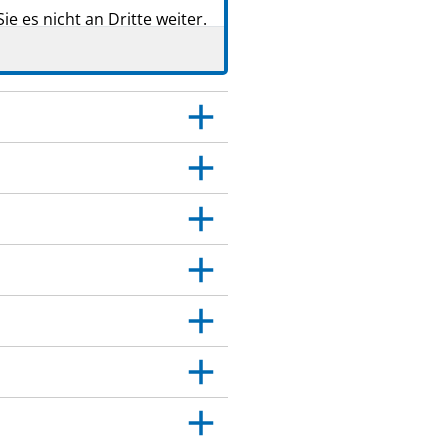
e es nicht an Dritte weiter.
aben.
er das medizinische
age angegeben sind. Siehe