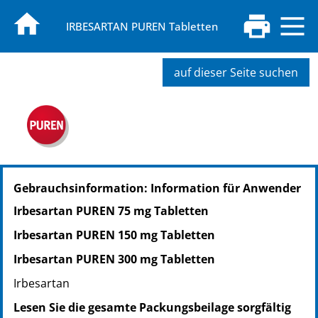
IRBESARTAN PUREN Tabletten
auf dieser Seite suchen
PZN: 12893641
Gebrauchsinformation: Information für Anwender
PPN: 111289364181
NTIN: 04150128936418
Irbesartan PUREN 75 mg Tabletten
PZN: 12893658
Irbesartan PUREN 150 mg Tabletten
PPN: 111289365871
NTIN: 04150128936586
Irbesartan PUREN 300 mg Tabletten
PZN: 12893664
Irbesartan
PPN: 111289366437
Lesen Sie die gesamte Packungsbeilage sorgfältig
NTIN: 04150128936647