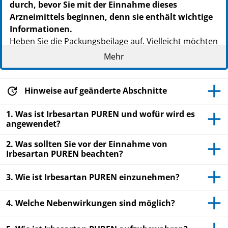
durch, bevor Sie mit der Einnahme dieses
Arzneimittels beginnen, denn sie enthält wichtige
Informationen.
Heben Sie die Packungsbeilage auf. Vielleicht möchten
Sie diese später nochmals lesen.
Mehr
Wenn Sie weitere Fragen haben, wenden Sie sich an
Ihren Arzt oder Apotheker.
Hinweise auf geänderte Abschnitte
Dieses Arzneimittel wurde Ihnen persönlich
verschrieben. Geben Sie es nicht an Dritte weiter. Es
1. Was ist Irbesartan PUREN und wofür wird es
angewendet?
kann anderen Menschen schaden, auch wenn diese
die gleichen Beschwerden haben wie Sie.
2. Was sollten Sie vor der Einnahme von
Irbesartan PUREN beachten?
Wenn Sie Nebenwirkungen bemerken, wenden Sie
sich an Ihren Arzt oder Apotheker. Dies gilt auch für
3. Wie ist Irbesartan PUREN einzunehmen?
Nebenwirkungen, die nicht in dieser Packungsbeilage
angegeben sind. Siehe Abschnitt 4.
4. Welche Nebenwirkungen sind möglich?