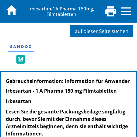
Irbesartan-1A Pharma 150mg,
Filmtabletten
auf dieser Seite suchen
PZN: 09607198
Gebrauchsinformation: Information für Anwender
PPN: 110960719854
NTIN: 04150096071982
Irbesartan - 1 A Pharma 150 mg Filmtabletten
PZN: 09607212
Irbesartan
PPN: 110960721214
NTIN: 04150096072125
Lesen Sie die gesamte Packungsbeilage sorgfältig
PZN: 09607229
durch, bevor Sie mit der Einnahme dieses
PPN: 110960722904
Arzneimittels beginnen, denn sie enthält wichtige
NTIN: 04150096072293
Informationen.