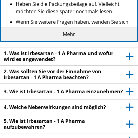
Heben Sie die Packungsbeilage auf. Vielleicht
möchten Sie diese später nochmals lesen.
Wenn Sie weitere Fragen haben, wenden Sie sich
an Ihren Arzt oder Apotheker.
Mehr
Dieses Arzneimittel wurde Ihnen persönlich
verschrieben. Geben Sie es nicht an Dritte weiter.
1. Was ist Irbesartan - 1 A Pharma und wofür
Es kann anderen Menschen schaden, auch wenn
wird es angewendet?
diese die gleichen Beschwerden haben wie Sie.
2. Was sollten Sie vor der Einnahme von
Wenn Sie Nebenwirkungen bemerken, wenden Sie
Irbesartan - 1 A Pharma beachten?
sich an Ihren Arzt oder Apotheker. Dies gilt auch
für Nebenwirkungen, die nicht in dieser
3. Wie ist Irbesartan - 1 A Pharma einzunehmen?
Packungsbeilage angegeben sind. Siehe Abschnitt
4.
4. Welche Nebenwirkungen sind möglich?
5. Wie ist Irbesartan - 1 A Pharma
aufzubewahren?