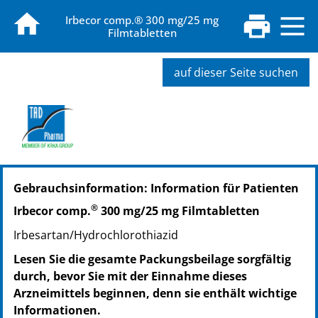
Irbecor comp.® 300 mg/25 mg
Filmtabletten
auf dieser Seite suchen
PZN: 09765112
Gebrauchsinformation: Information für Patienten
PPN: 110976511237
PZN: 09765129
®
Irbecor comp.
300 mg/25 mg Filmtabletten
PPN: 110976512927
Irbesartan/Hydrochlorothiazid
PZN: 09765135
PPN: 110976513590
Lesen Sie die gesamte Packungsbeilage sorgfältig
durch, bevor Sie mit der Einnahme dieses
Arzneimittels beginnen, denn sie enthält wichtige
Informationen.