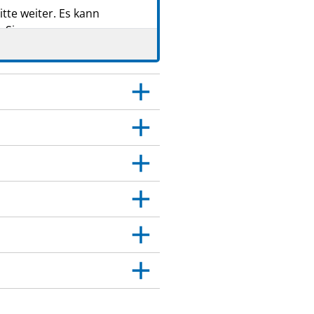
tte weiter. Es kann
 Sie.
 Dies gilt auch für
itt 4.