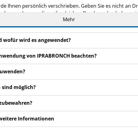
de Ihnen persönlich verschrieben. Geben Sie es nicht an Dri
den, auch wenn diese die gleichen Beschwerden haben wie
Mehr
n bemerken, wenden Sie sich an Ihren Arzt oder Apotheker.
cht in dieser Packungsbeilage angegeben sind. Siehe Abschn
d wofür wird es angewendet?
er Anwendung von IPRABRONCH beachten?
nzuwenden?
 sind möglich?
fzubewahren?
 weitere Informationen