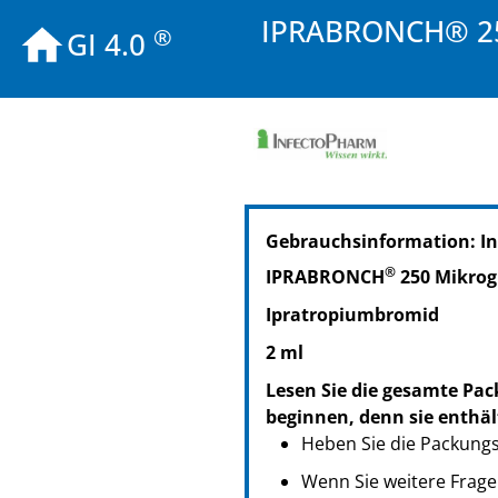
IPRABRONCH® 250
®
GI 4.0
PZN: 09384551
Gebrauchsinformation: I
PPN: 110938455184
NTIN: 04150093845517
®
IPRABRONCH
250 Mikrog
Ipratropiumbromid
2 ml
Lesen Sie die gesamte Pac
beginnen, denn sie enthäl
Heben Sie die Packungsb
Wenn Sie weitere Frage