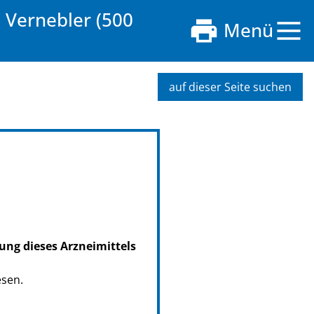
Vernebler (500
Menü
auf dieser Seite suchen
ung dieses Arzneimittels
esen.