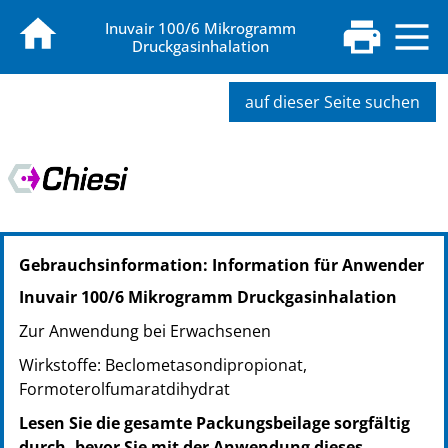
Inuvair 100/6 Mikrogramm
Druckgasinhalation
auf dieser Seite suchen
PZN: 02294572
Gebrauchsinformation: Information für Anwender
PPN: 110229457281
NTIN: 04150022945721
Inuvair 100/6 Mikrogramm Druckgasinhalation
PZN: 06876147
Zur Anwendung bei Erwachsenen
PPN: 110687614731
NTIN: 04150068761477
Wirkstoffe: Beclometasondipropionat,
Formoterolfumaratdihydrat
Lesen Sie die gesamte Packungsbeilage sorgfältig
durch, bevor Sie mit der Anwendung dieses