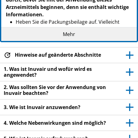
Arzneimittels beginnen, denn sie enthält wichtige
Informationen.
Heben Sie die Packungsbeilage auf. Vielleicht
möchten Sie diese später nochmals lesen.
Mehr
Wenn Sie weitere Fragen haben, wenden Sie sich
an Ihren Arzt oder Apotheker.
Hinweise auf geänderte Abschnitte
Dieses Arzneimittel wurde Ihnen persönlich
verschrieben. Geben Sie es nicht an Dritte weiter.
1. Was ist Inuvair und wofür wird es
Es kann anderen Menschen schaden, auch wenn
angewendet?
diese die gleichen Beschwerden haben wie Sie.
2. Was sollten Sie vor der Anwendung von
Wenn Sie Nebenwirkungen bemerken, wenden Sie
Inuvair beachten?
sich an Ihren Arzt oder Apotheker. Dies gilt auch
für Nebenwirkungen, die nicht in dieser
3. Wie ist Inuvair anzuwenden?
Packungsbeilage angegeben sind. Siehe Abschnitt
4.
4. Welche Nebenwirkungen sind möglich?