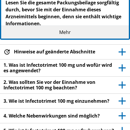
Lesen Sie die gesamte Packungsbeilage sorgfältig
durch, bevor Sie mit der Einnahme dieses
Arzneimittels beginnen, denn sie enthält wichtige
Informationen.
Heben Sie die Packungsbeilage auf. Vielleicht
Mehr
möchten Sie diese später nochmals lesen.
Wenn Sie weitere Fragen haben, wenden Sie sich
Hinweise auf geänderte Abschnitte
an Ihren Arzt oder Apotheker.
Dieses Arzneimittel wurde Ihnen persönlich
1. Was ist Infectotrimet 100 mg und wofür wird
es angewendet?
verschrieben. Geben Sie es nicht an Dritte weiter.
Es kann anderen Menschen schaden, auch wenn
2. Was sollten Sie vor der Einnahme von
diese die gleichen Beschwerden haben wie Sie.
Infectotrimet 100 mg beachten?
Wenn Sie Nebenwirkungen bemerken, wenden Sie
3. Wie ist Infectotrimet 100 mg einzunehmen?
sich an Ihren Arzt oder Apotheker. Dies gilt auch
für Nebenwirkungen, die nicht in dieser
4. Welche Nebenwirkungen sind möglich?
Packungsbeilage angegeben sind. Siehe Abschnitt
4.