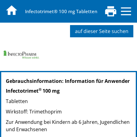
Infectotrimet® 100 mg Tabletten
auf dieser Seite suchen
PZN: 02736030
Gebrauchsinformation: Information für Anwender
PPN: 110273603075
NTIN: 04150027360307
®
Infectotrimet
100 mg
PZN: 02736047
Tabletten
PPN: 110273604765
NTIN: 04150027360475
Wirkstoff: Trimethoprim
PZN: 02736107
Zur Anwendung bei Kindern ab 6 Jahren, Jugendlichen
PPN: 110273610734
und Erwachsenen
NTIN: 04150027361076