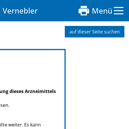
 Vernebler
Menü
auf dieser Seite suchen
ung dieses Arzneimittels
esen.
tte weiter. Es kann