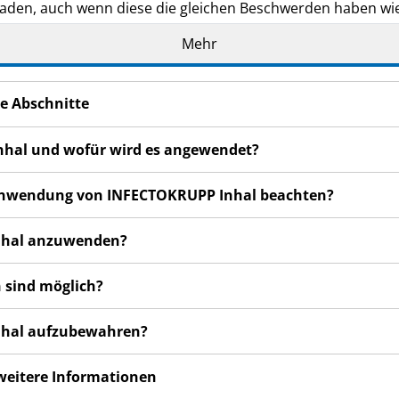
den, auch wenn diese die gleichen Beschwerden haben wie
n bemerken, wenden Sie sich bitte an Ihren Arzt oder Apoth
Mehr
cht in dieser Packungsbeilage angegeben sind. Siehe Abschn
e Abschnitte
nhal und wofür wird es angewendet?
r Anwendung von INFECTOKRUPP Inhal beachten?
Inhal anzuwenden?
 sind möglich?
Inhal aufzubewahren?
 weitere Informationen