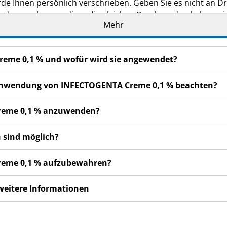
de Ihnen persönlich verschrieben. Geben Sie es nicht an Dri
den, auch wenn diese die gleichen Beschwerden haben wie
Mehr
n bemerken, wenden Sie sich an Ihren Arzt oder Apotheker.
cht in dieser Packungsbeilage angegeben sind. Siehe Abschn
reme 0,1 % und wofür wird sie angewendet?
r Anwendung von INFECTOGENTA Creme 0,1 % beachten?
Creme 0,1 % anzuwenden?
 sind möglich?
Creme 0,1 % aufzubewahren?
 weitere Informationen