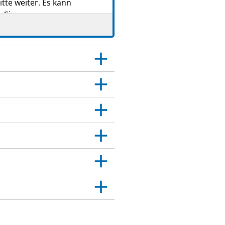
tte weiter. Es kann
 Sie.
 Dies gilt auch für
itt 4.