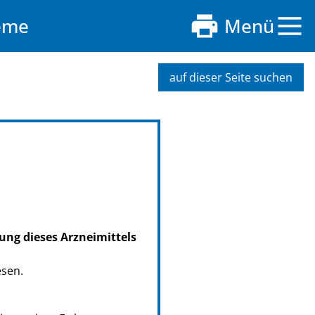
eme
Menü
auf dieser Seite suchen
ung dieses Arzneimittels
esen.