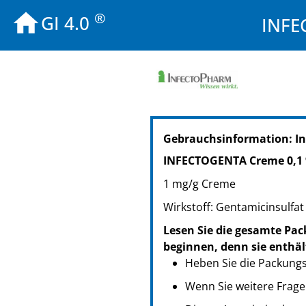
®
GI 4.0
INFE
PZN: 06945084
Gebrauchsinformation: I
PPN: 110694508406
NTIN: 04150069450844
INFECTOGENTA Creme 0,1
PZN: 06945090
1 mg/g Creme
PPN: 110694509069
NTIN: 04150069450905
Wirkstoff: Gentamicinsulfat
PZN: 06945109
Lesen Sie die gesamte Pac
PPN: 110694510987
beginnen, denn sie enthäl
NTIN: 04150069451094
Heben Sie die Packungsb
Wenn Sie weitere Frage