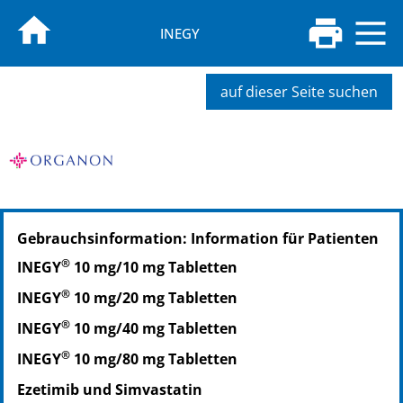
INEGY
auf dieser Seite suchen
PZN: 00761118
Gebrauchsinformation: Information für Patienten
PPN: 110076111826
PZN: 00761130
®
INEGY
10 mg/10 mg Tabletten
PPN: 110076113055
®
INEGY
10 mg/20 mg Tabletten
®
INEGY
10 mg/40 mg Tabletten
®
INEGY
10 mg/80 mg Tabletten
Ezetimib und Simvastatin