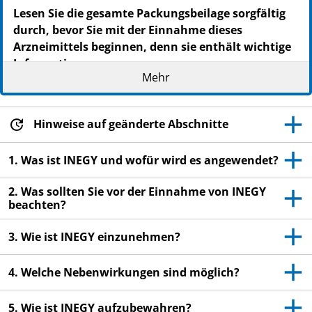
Lesen Sie die gesamte Packungsbeilage sorgfältig
durch, bevor Sie mit der Einnahme dieses
Arzneimittels beginnen, denn sie enthält wichtige
Informationen.
Mehr
Heben Sie die Packungsbeilage auf. Vielleicht
möchten Sie diese später nochmals lesen.
Wenn Sie weitere Fragen haben, wenden Sie sich
Hinweise auf geänderte Abschnitte
an Ihren Arzt oder Apotheker.
1. Was ist INEGY und wofür wird es angewendet?
Dieses Arzneimittel wurde Ihnen persönlich
verschrieben. Geben Sie es nicht an Dritte weiter.
2. Was sollten Sie vor der Einnahme von INEGY
Es kann anderen Menschen schaden, auch wenn
beachten?
diese die gleichen Beschwerden haben wie Sie.
Wenn Sie Nebenwirkungen bemerken, wenden Sie
3. Wie ist INEGY einzunehmen?
sich an Ihren Arzt oder Apotheker. Dies gilt auch
für Nebenwirkungen, die nicht in dieser
4. Welche Nebenwirkungen sind möglich?
Packungsbeilage angegeben sind. Siehe Abschnitt
4.
5. Wie ist INEGY aufzubewahren?