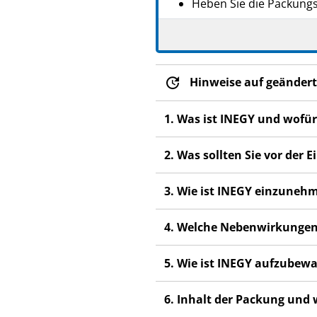
Heben Sie die Packungsb
Wenn Sie weitere Frage
Dieses Arzneimittel wur
anderen Menschen scha
Hinweise auf geändert
Wenn Sie Nebenwirkunge
Nebenwirkungen, die ni
1. Was ist INEGY und wofü
2. Was sollten Sie vor de
3. Wie ist INEGY einzuneh
4. Welche Nebenwirkungen
5. Wie ist INEGY aufzubew
6. Inhalt der Packung und