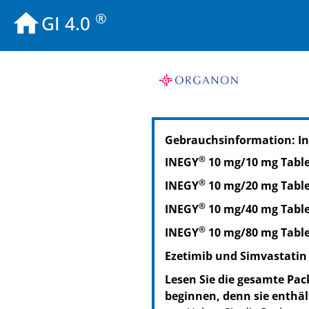
®
GI 4.0
PZN: 00761029
Gebrauchsinformation: In
PPN: 110076102938
PZN: 00761041
®
INEGY
10 mg/10 mg Tabl
PPN: 110076104167
®
INEGY
10 mg/20 mg Tabl
®
INEGY
10 mg/40 mg Tabl
®
INEGY
10 mg/80 mg Tabl
Ezetimib und Simvastatin
Lesen Sie die gesamte Pac
beginnen, denn sie enthäl