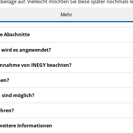
eilage auf. Vielleicht möchten Sie diese später nochmals l
n haben, wenden Sie sich an Ihren Arzt oder Apotheker.
Mehr
de Ihnen persönlich verschrieben. Geben Sie es nicht an Dri
den, auch wenn diese die gleichen Beschwerden haben wie
e Abschnitte
n bemerken, wenden Sie sich an Ihren Arzt oder Apotheker.
cht in dieser Packungsbeilage angegeben sind. Siehe Abschn
r wird es angewendet?
r Einnahme von INEGY beachten?
men?
 sind möglich?
ahren?
 weitere Informationen