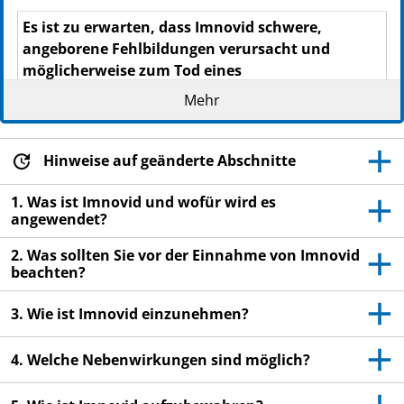
Es ist zu erwarten, dass Imnovid schwere,
angeborene Fehlbildungen verursacht und
möglicherweise zum Tod ei­nes
ungeborenen Kindes führt.
Mehr
- Sie dürfen dieses Arzneimittel nicht
anwenden, wenn Sie schwanger sind oder
Hinweise auf geänderte Abschnitte
schwanger werden könnten.
- Sie müssen die in dieser Pa­ckungs­bei­lage
1. Was ist Imnovid und wofür wird es
angegebenen Anweisungen zur
angewendet?
Empfängnisverhütung unbedingt befolgen.
2. Was sollten Sie vor der Einnahme von Imnovid
beachten?
Lesen Sie die gesamte Packungsbeilage sorgfältig
durch, bevor Sie mit der Einnahme dieses
3. Wie ist Imnovid einzunehmen?
Arzneimittels beginnen, denn sie enthält wichtige
Informationen.
4. Welche Nebenwirkungen sind möglich?
Heben Sie die Packungsbeilage auf. Vielleicht
möchten Sie diese später nochmals lesen.