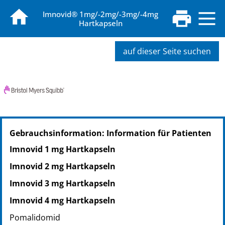
Imnovid® 1mg/-2mg/-3mg/-4mg
Hartkapseln
auf dieser Seite suchen
PZN: 10022787
Gebrauchsinformation: Information für Patienten
PPN: 111002278781
GTIN: 07640133683478
Imnovid 1 mg Hartkapseln
PZN: 14406208
Imnovid 2 mg Hartkapseln
PPN: 111440620829
Imnovid 3 mg Hartkapseln
Imnovid 4 mg Hartkapseln
Pomalidomid