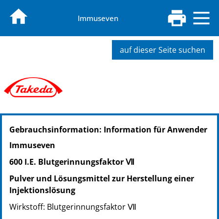
Immuseven
auf dieser Seite suchen
PZN: 00435962
Gebrauchsinformation: Information für Anwender
PPN: 110043596275
Immuseven
600 I.E. Blutgerinnungsfaktor Ⅶ
Pulver und Lösungsmittel zur Herstellung einer
Injektionslösung
Wirkstoff: Blutgerinnungsfaktor Ⅶ