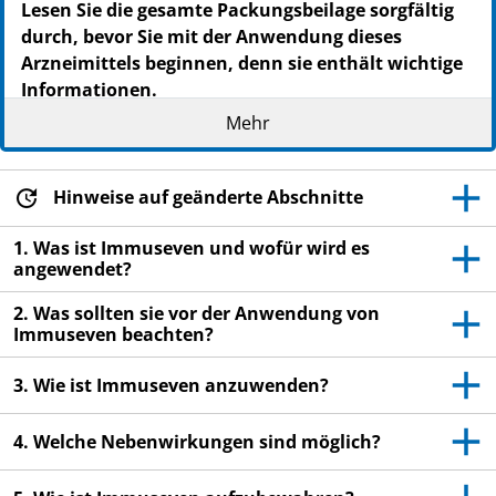
Lesen Sie die gesamte Packungsbeilage sorgfältig
durch, bevor Sie mit der Anwendung dieses
Arzneimittels beginnen, denn sie enthält wichtige
Informationen.
Heben Sie die Packungsbeilage auf. Vielleicht
Mehr
möchten Sie diese später nochmals lesen.
Wenn Sie weitere Fragen haben, wenden Sie sich
Hinweise auf geänderte Abschnitte
an Ihren Arzt oder Apotheker.
Dieses Arzneimittel wurde Ihnen persönlich
1. Was ist Immuseven und wofür wird es
angewendet?
verschrieben. Geben Sie es nicht an Dritte weiter.
Es kann anderen Menschen schaden, auch wenn
2. Was sollten sie vor der Anwendung von
diese die gleichen Beschwerden haben wie Sie.
Immuseven beachten?
Wenn Sie Nebenwirkungen bemerken, wenden Sie
3. Wie ist Immuseven anzuwenden?
sich an Ihren Arzt oder Apotheker. Dies gilt auch
für Nebenwirkungen, die nicht in dieser
4. Welche Nebenwirkungen sind möglich?
Packungsbeilage angegeben sind. Siehe Abschnitt
4.