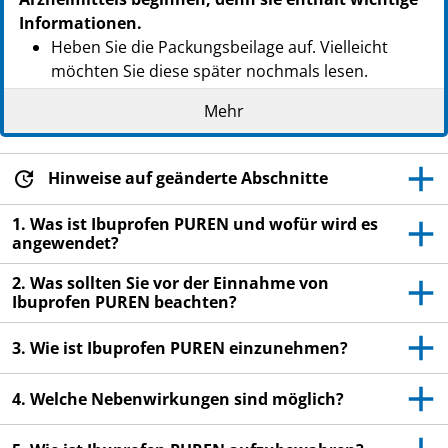
Informationen.
Heben Sie die Packungsbeilage auf. Vielleicht
möchten Sie diese später nochmals lesen.
Wenn Sie weitere Fragen haben, wenden Sie sich
Mehr
an Ihren Arzt oder Apotheker.
Dieses Arzneimittel wurde Ihnen persönlich
Hinweise auf geänderte Abschnitte
verschrieben. Geben Sie es nicht an Dritte weiter.
Es kann anderen Menschen schaden, auch wenn
1. Was ist Ibuprofen PUREN und wofür wird es
diese die gleichen Beschwerden haben wie Sie.
angewendet?
Wenn Sie Nebenwirkungen bemerken, wenden Sie
2. Was sollten Sie vor der Einnahme von
sich an Ihren Arzt oder Apotheker. Dies gilt auch
Ibuprofen PUREN beachten?
für Nebenwirkungen, die nicht in dieser
Packungsbeilage angegeben sind. Siehe Abschnitt
3. Wie ist Ibuprofen PUREN einzunehmen?
4.
4. Welche Nebenwirkungen sind möglich?