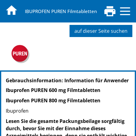
IBUPROFEN PUREN Filmtabletten
auf dieser Seite suchen
PZN: 13816708
Gebrauchsinformation: Information für Anwender
PPN: 111381670803
NTIN: 04150138167086
Ibuprofen PUREN 600 mg Filmtabletten
PZN: 13816714
Ibuprofen PUREN 800 mg Filmtabletten
PPN: 111381671466
NTIN: 04150138167147
Ibuprofen
PZN: 13816720
Lesen Sie die gesamte Packungsbeilage sorgfältig
PPN: 111381672032
durch, bevor Sie mit der Einnahme dieses
NTIN: 04150138167208
Arzneimittels beginnen, denn sie enthält wichtige