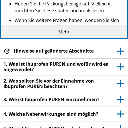
Heben Sie die Packungsbeilage auf. Vielleicht
möchten Sie diese später nochmals lesen.
Wenn Sie weitere Fragen haben, wenden Sie sich
an Ihren Arzt oder Apotheker.
Mehr
Dieses Arzneimittel wurde Ihnen persönlich
verschrieben. Geben Sie es nicht an Dritte weiter.
Es kann anderen Menschen schaden, auch wenn
Hinweise auf geänderte Abschnitte
diese die gleichen Beschwerden haben wie Sie.
1. Was ist Ibuprofen PUREN und wofür wird es
Wenn Sie Nebenwirkungen bemerken, wenden Sie
angewendet?
sich an Ihren Arzt oder Apotheker. Dies gilt auch
2. Was sollten Sie vor der Einnahme von
für Nebenwirkungen, die nicht in dieser
Ibuprofen PUREN beachten?
Packungsbeilage angegeben sind. Siehe Abschnitt
4.
3. Wie ist Ibuprofen PUREN einzunehmen?
4. Welche Nebenwirkungen sind möglich?