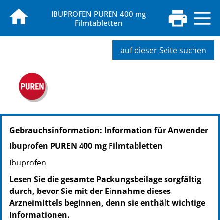
IBUPROFEN PUREN 400 mg
Filmtabletten
auf dieser Seite suchen
PZN: 13816654
Gebrauchsinformation: Information für Anwender
PPN: 111381665400
NTIN: 04150138166546
Ibuprofen PUREN 400 mg Filmtabletten
PZN: 13816660
Ibuprofen
PPN: 111381666063
NTIN: 04150138166607
Lesen Sie die gesamte Packungsbeilage sorgfältig
PZN: 13816677
durch, bevor Sie mit der Einnahme dieses
PPN: 111381667753
Arzneimittels beginnen, denn sie enthält wichtige
NTIN: 04150138166775
Informationen.