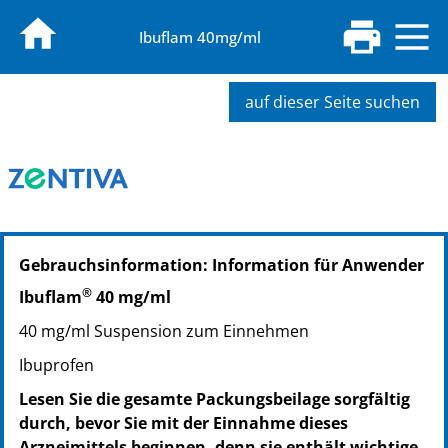
Ibuflam 40mg/ml
auf dieser Seite suchen
PZN: 09731739
Gebrauchsinformation: Information für Anwender
PPN: 110973173938
®
Ibuflam
40 mg/ml
40 mg/ml Suspension zum Einnehmen
Ibuprofen
Lesen Sie die gesamte Packungsbeilage sorgfältig
durch, bevor Sie mit der Einnahme dieses
Arzneimittels beginnen, denn sie enthält wichtige