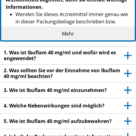
Informationen.
Wenden Sie dieses Arzneimittel immer genau wie
in dieser Packungsbeilage beschrieben bzw.
genau nach Anweisung Ihres Arztes oder
Mehr
Apothekers an.
Heben Sie die Packungsbeilage auf. Vielleicht
1. Was ist Ibuflam 40 mg/ml und wofür wird es
möchten Sie diese später nochmals lesen.
angewendet?
Fragen Sie Ihren Apotheker, wenn Sie weitere
2. Was sollten Sie vor der Einnahme von Ibuflam
Informationen oder einen Rat benötigen.
40 mg/ml beachten?
Wenn Sie Nebenwirkungen bemerken, wenden Sie
sich an Ihren Arzt oder Apotheker. Dies gilt auch
3. Wie ist Ibuflam 40 mg/ml einzunehmen?
für Nebenwirkungen, die nicht in dieser
Packungsbeilage angegeben sind. Siehe Abschnitt
4. Welche Nebenwirkungen sind möglich?
4.
5. Wie ist Ibuflam 40 mg/ml aufzubewahren?
Wenn sich Kinder und Jugendliche nach 3 Tagen
nicht besser oder gar schlechter fühlen, wenden
Sie sich an Ihren Arzt.