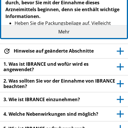
durch, bevor Sie mit der Einnahme dieses
Arzneimittels beginnen, denn sie enthält wichtige
Informationen.
Heben Sie die Packungsbeilage auf. Vielleicht
möchten Sie diese später nochmals lesen.
Mehr
Wenn Sie weitere Fragen haben, wenden Sie sich
an Ihren Arzt, Apotheker oder das medizinische
Hinweise auf geänderte Abschnitte
Fachpersonal.
Dieses Arzneimittel wurde Ihnen persönlich
1. Was ist IBRANCE und wofür wird es
angewendet?
verschrieben. Geben Sie es nicht an Dritte weiter.
Es kann anderen Menschen schaden, auch wenn
2. Was sollten Sie vor der Einnahme von IBRANCE
diese die gleichen Beschwerden haben wie Sie.
beachten?
Wenn Sie Nebenwirkungen bemerken, wenden Sie
3. Wie ist IBRANCE einzunehmen?
sich an Ihren Arzt, Apotheker oder das
medizinische Fachpersonal. Dies gilt auch für
4. Welche Nebenwirkungen sind möglich?
Nebenwirkungen, die nicht in dieser
Packungsbeilage angegeben sind. Siehe Abschnitt
4.