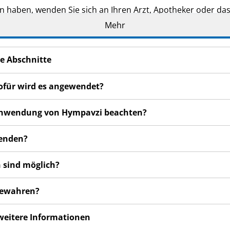
n haben, wenden Sie sich an Ihren Arzt, Apotheker oder da
Mehr
rde Ihnen oder dem von Ihnen betreuten Kind persönlich ve
. Es kann anderen Menschen schaden, auch wenn diese die 
e Abschnitte
en bemerken, wenden Sie sich an Ihren Arzt, Apotheker od
ofür wird es angewendet?
 auch für Nebenwirkungen, die nicht in dieser Packungsbeil
r Anwendung von Hympavzi beachten?
wenden?
 sind möglich?
bewahren?
 weitere Informationen