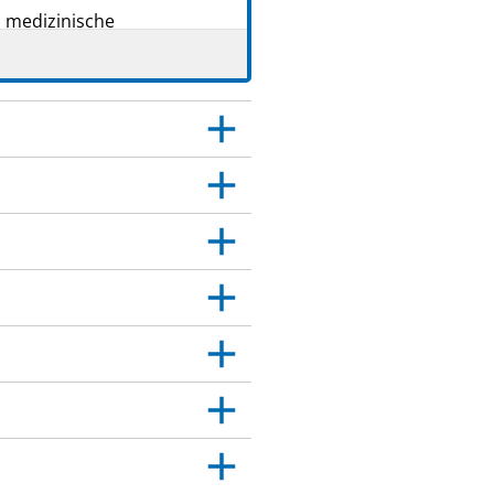
s medizinische
rschrieben. Geben Sie es
gleichen Beschwerden haben
er das medizinische
age angegeben sind. Siehe