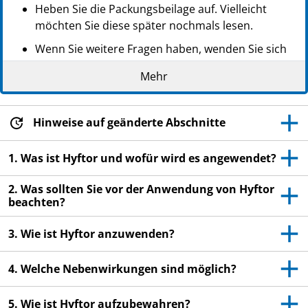
Heben Sie die Packungsbeilage auf. Vielleicht
möchten Sie diese später nochmals lesen.
Wenn Sie weitere Fragen haben, wenden Sie sich
an Ihren Arzt oder Apotheker.
Mehr
Dieses Arzneimittel wurde Ihnen persönlich
verschrieben. Geben Sie es nicht an Dritte weiter.
Es kann anderen Menschen schaden, auch wenn
Hinweise auf geänderte Abschnitte
diese die gleichen Beschwerden haben wie Sie.
1. Was ist Hyftor und wofür wird es angewendet?
Wenn Sie Nebenwirkungen bemerken, wenden Sie
sich an Ihren Arzt oder Apotheker. Dies gilt auch
2. Was sollten Sie vor der Anwendung von Hyftor
für Nebenwirkungen, die nicht in dieser
beachten?
Packungsbeilage angegeben sind. Siehe Abschnitt
4.
3. Wie ist Hyftor anzuwenden?
4. Welche Nebenwirkungen sind möglich?
5. Wie ist Hyftor aufzubewahren?