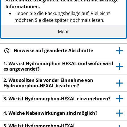
Informationen.
Heben Sie die Packungsbeilage auf. Vielleicht
möchten Sie diese später nochmals lesen.
Wenn Sie weitere Fragen haben, wenden Sie sich
Mehr
an Ihren Arzt oder Apotheker.
Dieses Arzneimittel wurde Ihnen persönlich
Hinweise auf geänderte Abschnitte
verschrieben. Geben Sie es nicht an Dritte weiter.
Es kann anderen Menschen schaden, auch wenn
1. Was ist Hydromorphon-HEXAL und wofür wird
diese die gleichen Beschwerden haben wie Sie.
es angewendet?
Wenn Sie Nebenwirkungen bemerken, wenden Sie
2. Was sollten Sie vor der Einnahme von
sich an Ihren Arzt oder Apotheker. Dies gilt auch
Hydromorphon-HEXAL beachten?
für Nebenwirkungen, die nicht in dieser
Packungsbeilage angegeben sind. Siehe Abschnitt
3. Wie ist Hydromorphon-HEXAL einzunehmen?
4.
4. Welche Nebenwirkungen sind möglich?
5. Wie ist Hydromorphon-HEXAL