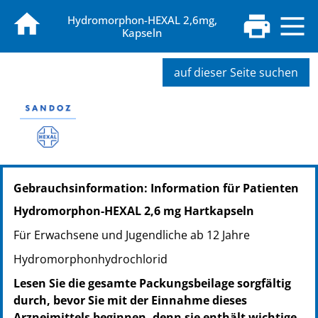
Hydromorphon-HEXAL 2,6mg,
Kapseln
auf dieser Seite suchen
PZN: 10524997
Gebrauchsinformation: Information für Patienten
PPN: 111052499758
NTIN: 04150105249975
Hydromorphon-HEXAL 2,6 mg Hartkapseln
PZN: 10525011
Für Erwachsene und Jugendliche ab 12 Jahre
PPN: 111052501133
NTIN: 04150105250117
Hydromorphonhydrochlorid
PZN: 10525028
Lesen Sie die gesamte Packungsbeilage sorgfältig
PPN: 111052502823
durch, bevor Sie mit der Einnahme dieses
NTIN: 04150105250285
Arzneimittels beginnen, denn sie enthält wichtige