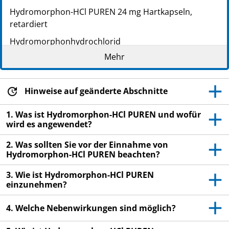
Hydromorphon-HCl PUREN 24 mg Hartkapseln,
retardiert
Hydromorphonhydrochlorid
Mehr
Zur Anwendung bei Jugendlichen ab 12 Jahren und
Erwachsenen
Lesen Sie die gesamte Packungsbeilage sorgfältig
Hinweise auf geänderte Abschnitte
durch, bevor Sie mit der Einnahme dieses
Arzneimittels beginnen, denn sie enthält wichtige
1. Was ist Hydromorphon-HCl PUREN und wofür
wird es angewendet?
Informationen.
Heben Sie die Packungsbeilage auf. Vielleicht
2. Was sollten Sie vor der Einnahme von
möchten Sie diese später nochmals lesen.
Hydromorphon-HCl PUREN beachten?
Wenn Sie weitere Fragen haben, wenden Sie sich
3. Wie ist Hydromorphon-HCl PUREN
an Ihren Arzt oder Apotheker.
einzunehmen?
Dieses Arzneimittel wurde Ihnen persönlich
4. Welche Nebenwirkungen sind möglich?
verschrieben. Geben Sie es nicht an Dritte weiter.
Es kann anderen Menschen schaden, auch wenn