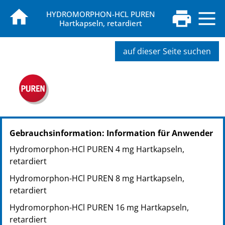
HYDROMORPHON-HCL PUREN
Hartkapseln, retardiert
auf dieser Seite suchen
PZN: 11354988
Gebrauchsinformation: Information für Anwender
PPN: 111135498873
NTIN: 04150113549883
Hydromorphon-HCl PUREN 4 mg Hartkapseln,
PZN: 11355002
retardiert
PPN: 111135500248
Hydromorphon-HCl PUREN 8 mg Hartkapseln,
NTIN: 04150113550025
retardiert
PZN: 11355019
PPN: 111135501938
Hydromorphon-HCl PUREN 16 mg Hartkapseln,
NTIN: 04150113550193
retardiert