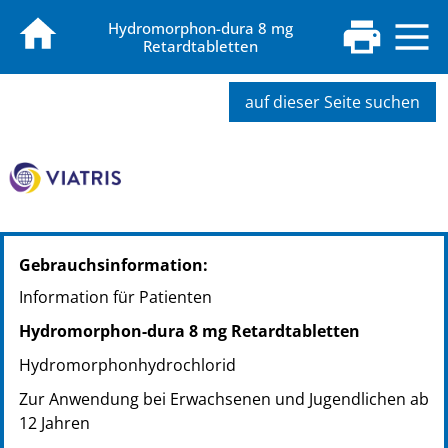
Hydromorphon-dura 8 mg
Retardtabletten
auf dieser Seite suchen
PZN: 06103729
Gebrauchsinformation:
PPN: 110610372969
NTIN: 04150061037296
Information für Patienten
PZN: 06103735
Hydromorphon-dura 8 mg Retardtabletten
PPN: 110610373535
NTIN: 04150061037357
Hydromorphonhydrochlorid
PZN: 06103741
Zur Anwendung bei Erwachsenen und Jugendlichen ab
PPN: 110610374101
12 Jahren
NTIN: 04150061037418