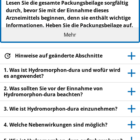
Lesen Sie die gesamte Packungsbeilage sorgfältig
durch, bevor Sie mit der Einnahme dieses
Arzneimittels beginnen, denn sie enthält wichtige
Informationen. Heben Sie die Packungsbeilage auf.
Vielleicht möchten Sie diese später nochmals
Mehr
lesen. Wenn Sie weitere Fragen haben, wenden Sie
sich an Ihren Arzt oder Apotheker. Dieses
Arzneimittel wurde Ihnen persönlich verschrieben.
Hinweise auf geänderte Abschnitte
Geben Sie es nicht an Dritte weiter. Es kann
1. Was ist Hydromorphon-dura und wofür wird
anderen Menschen schaden, auch wenn diese die
es angewendet?
gleichen Beschwerden haben wie Sie. Wenn Sie
Nebenwirkungen bemerken, wenden Sie sich an
2. Was sollten Sie vor der Einnahme von
Ihren Arzt oder Apotheker. Dies gilt auch für
Hydromorphon-dura beachten?
Nebenwirkungen, die nicht in dieser
Packungsbeilage angegeben sind. Siehe Abschnitt
3. Wie ist Hydromorphon-dura einzunehmen?
4.
4. Welche Nebenwirkungen sind möglich?