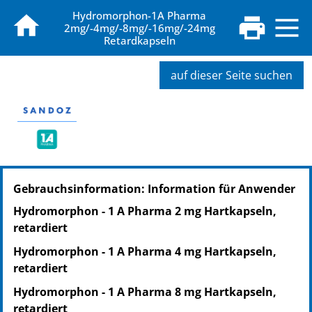
Hydromorphon-1A Pharma
2mg/-4mg/-8mg/-16mg/-24mg
Retardkapseln
auf dieser Seite suchen
PZN: 14170852
Gebrauchsinformation: Information für Anwender
PPN: 111417085250
NTIN: 04150141708528
Hydromorphon - 1 A Pharma 2 mg Hartkapseln,
PZN: 14170869
retardiert
PPN: 111417086940
Hydromorphon - 1 A Pharma 4 mg Hartkapseln,
NTIN: 04150141708696
retardiert
PZN: 14170875
PPN: 111417087506
Hydromorphon - 1 A Pharma 8 mg Hartkapseln,
NTIN: 04150141708757
retardiert