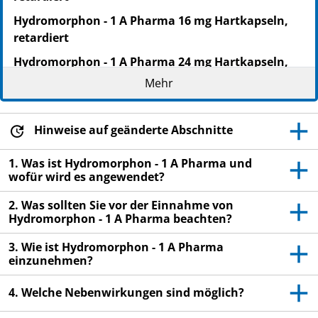
Hydromorphon - 1 A Pharma 16 mg Hartkapseln,
retardiert
Hydromorphon - 1 A Pharma 24 mg Hartkapseln,
retardiert
Mehr
Hydromorphonhydrochlorid
Lesen Sie die gesamte Packungsbeilage sorgfältig
Hinweise auf geänderte Abschnitte
durch, bevor Sie mit der Einnahme dieses
Arzneimittels beginnen, denn sie enthält wichtige
1. Was ist Hydromorphon - 1 A Pharma und
wofür wird es angewendet?
Informationen.
Heben Sie die Packungsbeilage auf. Vielleicht
2. Was sollten Sie vor der Einnahme von
möchten Sie diese später nochmals lesen.
Hydromorphon - 1 A Pharma beachten?
Wenn Sie weitere Fragen haben, wenden Sie sich
3. Wie ist Hydromorphon - 1 A Pharma
an Ihren Arzt oder Apotheker.
einzunehmen?
Dieses Arzneimittel wurde Ihnen persönlich
4. Welche Nebenwirkungen sind möglich?
verschrieben. Geben Sie es nicht an Dritte weiter.
Es kann anderen Menschen schaden, auch wenn