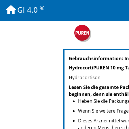
®
GI 4.0
PZN: 18020003
Gebrauchsinformation: I
PPN: 111802000315
NTIN: 04150180200038
HydrocortiPUREN 10 mg T
PZN: 18019980
Hydrocortison
PPN: 111801998014
NTIN: 04150180199806
Lesen Sie die gesamte Pac
PZN: 18019997
beginnen, denn sie enthäl
PPN: 111801999704
Heben Sie die Packungsb
NTIN: 04150180199974
Wenn Sie weitere Frage
Dieses Arzneimittel wur
anderen Menschen scha