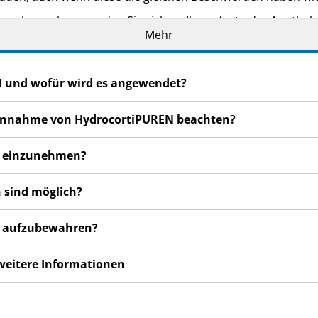
n bemerken, wenden Sie sich an Ihren Arzt oder Apotheker.
Mehr
cht in dieser Packungsbeilage angegeben sind. Siehe Abschn
N und wofür wird es angewendet?
r Einnahme von HydrocortiPUREN beachten?
EN einzunehmen?
 sind möglich?
EN aufzubewahren?
 weitere Informationen