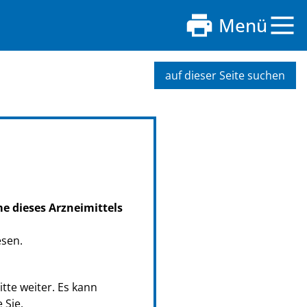
Menü
auf dieser Seite suchen
me dieses Arzneimittels
esen.
tte weiter. Es kann
 Sie.