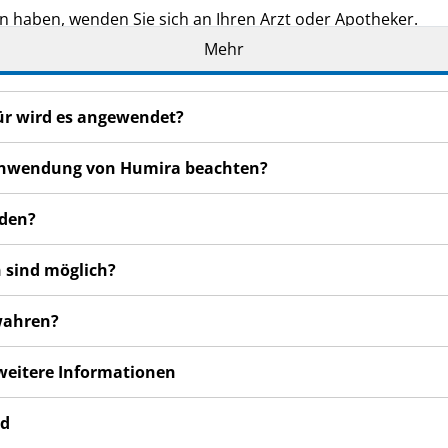
n haben, wenden Sie sich an Ihren Arzt oder Apotheker.
Mehr
de Ihnen persönlich verschrieben. Geben Sie es nicht an Dri
den, auch wenn diese die gleichen Beschwerden haben wie
n bemerken, wenden Sie sich an Ihren Arzt oder Apotheker.
ür wird es angewendet?
cht in dieser Packungsbeilage angegeben sind. Siehe Abschn
r Anwendung von Humira beachten?
nden?
 sind möglich?
wahren?
 weitere Informationen
rd