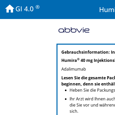
®
GI 4.0
Humi
PZN: 11515262
Gebrauchsinformation: In
PPN: 111151526213
PZN: 11515279
®
Humira
40 mg Injektions
PPN: 111151527903
Adalimumab
PZN: 13867025
PPN: 111386702567
Lesen Sie die gesamte Pac
beginnen, denn sie enthäl
Heben Sie die Packungsb
Ihr Arzt wird Ihnen au
die Sie vor und währen
sich.