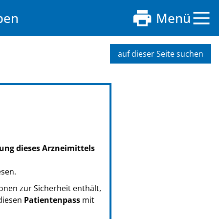
pen
Menü
auf dieser Seite suchen
ung dieses Arzneimittels
esen.
nen zur Sicherheit enthält,
 diesen
Patientenpass
mit