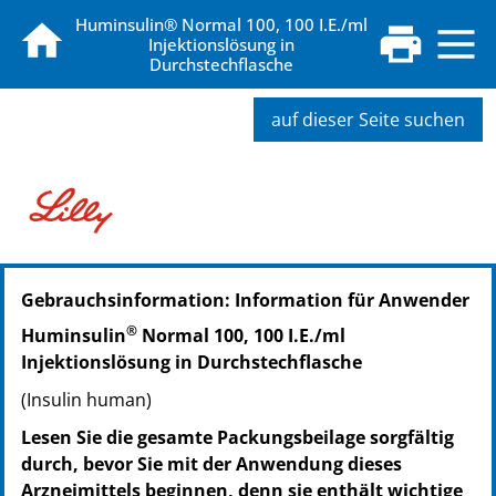
Huminsulin® Normal 100, 100 I.E./ml
Injektionslösung in
Durchstechflasche
auf dieser Seite suchen
PZN: 02526396
Gebrauchsinformation: Information für Anwender
PPN: 110252639615
NTIN: 04150025263969
®
Huminsulin
Normal 100, 100 I.E./ml
Injektionslösung in Durchstechflasche
(Insulin human)
Lesen Sie die gesamte Packungsbeilage sorgfältig
durch, bevor Sie mit der Anwendung dieses
Arzneimittels beginnen, denn sie enthält wichtige