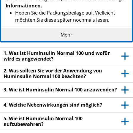
Informationen.
Heben Sie die Packungsbeilage auf. Vielleicht
möchten Sie diese später nochmals lesen.
Wenn Sie weitere Fragen haben, wenden Sie sich
Mehr
an Ihren Arzt, Apotheker oder das medizinische
Fachpersonal.
1. Was ist Huminsulin Normal 100 und wofür
Dieses Arzneimittel wurde Ihnen persönlich
wird es angewendet?
verschrieben. Geben Sie es nicht an Dritte weiter.
Es kann anderen Menschen schaden, auch wenn
2. Was sollten Sie vor der Anwendung von
diese die gleichen Beschwerden haben wie Sie.
Huminsulin Normal 100 beachten?
Wenn Sie Nebenwirkungen bemerken, wenden Sie
3. Wie ist Huminsulin Normal 100 anzuwenden?
sich an Ihren Arzt, Apotheker oder das
medizinische Fachpersonal. Dies gilt auch für
4. Welche Nebenwirkungen sind möglich?
Nebenwirkungen, die nicht in dieser
Packungsbeilage angegeben sind. Siehe Abschnitt
5. Wie ist Huminsulin Normal 100
4.
aufzubewahren?