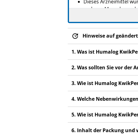
Dieses Arzneimittel wur
anderen Menschen scha
Wenn Sie Nebenwirkung
Fachpersonal. Dies gilt
Abschnitt 4.
Hinweise auf geändert
1. Was ist Humalog KwikP
2. Was sollten Sie vor d
3. Wie ist Humalog KwikP
4. Welche Nebenwirkungen
5. Wie ist Humalog KwikP
6. Inhalt der Packung und