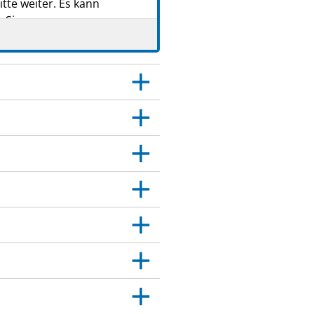
tte weiter. Es kann
 Sie.
er das medizinische
age angegeben sind. Siehe