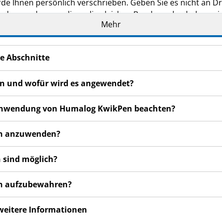
de Ihnen persönlich verschrieben. Geben Sie es nicht an Dri
den, auch wenn diese die gleichen Beschwerden haben wie
Mehr
en bemerken, wenden Sie sich an Ihren Arzt, Apotheker od
 auch für Nebenwirkungen, die nicht in dieser Packungsbeil
e Abschnitte
en und wofür wird es angewendet?
er Anwendung von Humalog KwikPen beachten?
en anzuwenden?
 sind möglich?
en aufzubewahren?
 weitere Informationen