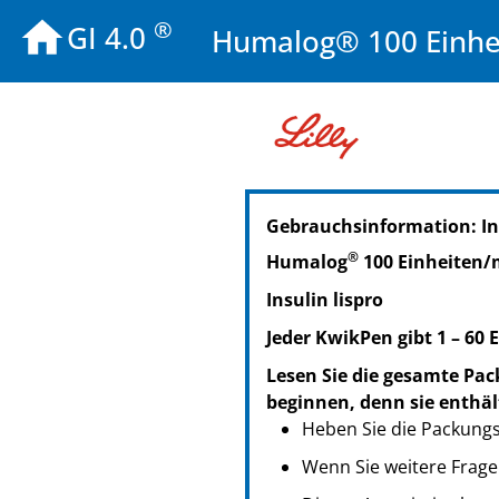
®
GI 4.0
Humalog® 100 Einhei
PZN: 06087031
Gebrauchsinformation: I
PPN: 110608703110
NTIN: 04150060870313
®
Humalog
100 Einheiten/
PZN: 06087048
Insulin lispro
PPN: 110608704800
NTIN: 04150060870481
Jeder KwikPen gibt 1 – 60 E
PZN: 06087054
Lesen Sie die gesamte Pac
PPN: 110608705463
beginnen, denn sie enthäl
NTIN: 04150060870542
Heben Sie die Packungsb
Wenn Sie weitere Frage