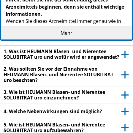
Arzneimittels beginnen, denn sie enthält wichtige
Informationen.
Wenden Sie dieses Arzneimittel immer genau wie in
dieser Packungsbeilage beschrieben bzw. genau nach
Mehr
Anweisung Ihres Arztes oder Apothekers an.
– Heben Sie die Packungsbeilage auf. Vielleicht
1. Was ist HEUMANN Blasen- und Nierentee
möchten Sie diese später nochmals lesen.
SOLUBITRAT uro und wofür wird er angewendet?
– Fragen Sie Ihren Apotheker, wenn Sie weitere
2. Was sollten Sie vor der Einnahme von
Informationen oder einen Rat benötigen.
HEUMANN Blasen- und Nierentee SOLUBITRAT
– Wenn Sie Nebenwirkungen bemerken, wenden Sie
uro beachten?
sich an Ihren Arzt oder Apotheker. Dies gilt auch für
3. Wie ist HEUMANN Blasen- und Nierentee
Nebenwirkungen, die nicht in dieser Packungsbeilage
SOLUBITRAT uro einzunehmen?
angegeben sind. Siehe Abschnitt 4.
4. Welche Nebenwirkungen sind möglich?
– Wenn Sie sich nach 5 Tagen nicht besser oder gar
schlechter fühlen, wenden Sie sich an Ihren Arzt.
5. Wie ist HEUMANN Blasen- und Nierentee
SOLUBITRAT uro aufzubewahren?