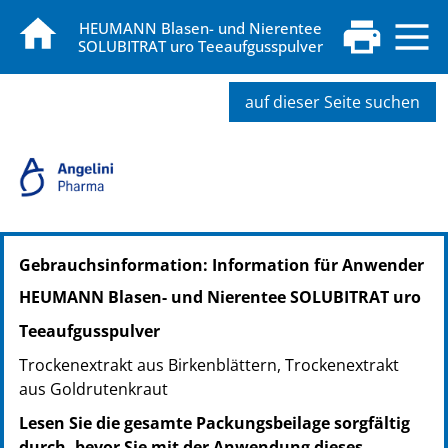
HEUMANN Blasen- und Nierentee
SOLUBITRAT uro Teeaufgusspulver
auf dieser Seite suchen
PZN: 02680714
Gebrauchsinformation: Information für Anwender
PPN: 110268071446
NTIN: 04150026807148
HEUMANN Blasen- und Nierentee SOLUBITRAT uro
PZN: 02680720
Teeaufgusspulver
PPN: 110268072012
NTIN: 04150026807209
Trockenextrakt aus Birkenblättern, Trockenextrakt
aus Goldrutenkraut
Lesen Sie die gesamte Packungsbeilage sorgfältig
durch, bevor Sie mit der Anwendung dieses