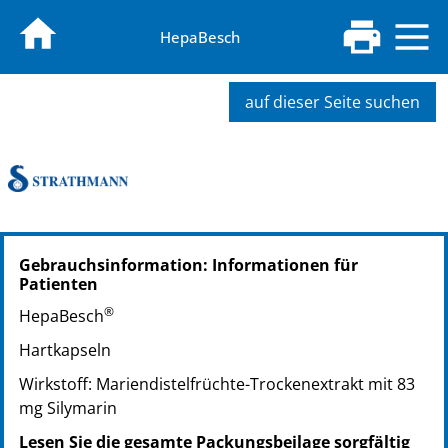
HepaBesch
auf dieser Seite suchen
PZN: 03925856
Gebrauchsinformation: Informationen für
PPN: 110392585641
Patienten
GTIN: 04260315280467
®
PZN: 04411421
HepaBesch
PPN: 110441142150
Hartkapseln
GTIN: 04260315280450
Wirkstoff: Mariendistelfrüchte-Trockenextrakt mit 83
mg Silymarin
Lesen Sie die gesamte Packungsbeilage sorgfältig