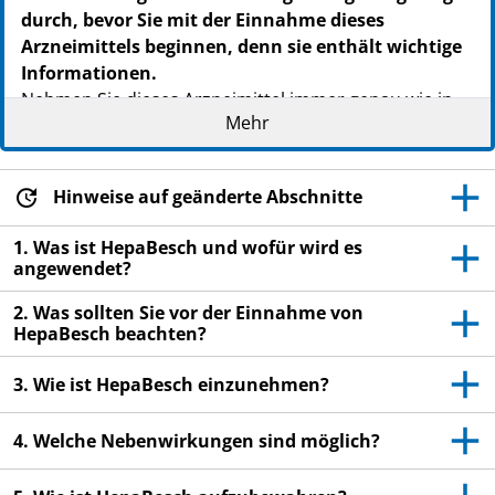
durch, bevor Sie mit der Einnahme dieses
Arzneimittels beginnen, denn sie enthält wichtige
Informationen.
Nehmen Sie dieses Arzneimittel immer genau wie in
Mehr
dieser Packungsbeilage beschrieben bzw. genau nach
Anweisung Ihres Arztes oder Apothekers ein.
Heben Sie die Packungsbeilage auf. Vielleicht
Hinweise auf geänderte Abschnitte
möchten Sie diese später nochmals lesen.
1. Was ist HepaBesch und wofür wird es
Fragen Sie Ihren Apotheker, wenn Sie weitere
angewendet?
Informationen oder einen Rat benötigen.
2. Was sollten Sie vor der Einnahme von
Wenn Sie Nebenwirkungen bemerken, wenden Sie
HepaBesch beachten?
sich an Ihren Arzt oder Apotheker. Dies gilt auch
für Nebenwirkungen, die nicht in dieser
3. Wie ist HepaBesch einzunehmen?
Packungsbeilage angegeben sind. Siehe Abschnitt
4.
4. Welche Nebenwirkungen sind möglich?
Wenn keine Besserung eintritt oder Sie sich gar
schlechter fühlen, wenden Sie sich an Ihren Arzt.