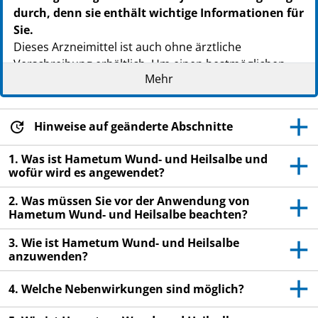
PZN: 09673019
durch, denn sie enthält wichtige Informationen für
PPN: 110967301990
Sie.
NTIN: 04150096730193
Dieses Arzneimittel ist auch ohne ärztliche
Verschreibung erhältlich. Um einen bestmöglichen
Mehr
Behandlungserfolg zu erzielen, muss Hametum
Wund- und Heilsalbe jedoch vorschriftsmäßig
angewendet werden.
Hinweise auf geänderte Abschnitte
- Heben Sie die
Packungsbeilage
auf. Vielleicht möchten
Sie diese später nochmals lesen.
1. Was ist Hametum Wund- und Heilsalbe und
wofür wird es angewendet?
- Fragen Sie Ihren Apotheker, wenn Sie weitere
Informationen oder einen Rat benötigen.
2. Was müssen Sie vor der Anwendung von
Hametum Wund- und Heilsalbe beachten?
- Wenn sich Ihr Krankheitsbild verschlimmert oder
keine Besserung eintritt, müssen Sie einen Arzt
3. Wie ist Hametum Wund- und Heilsalbe
aufsuchen.
anzuwenden?
4. Welche Nebenwirkungen sind möglich?