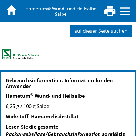
Hametum® Wund- und Heilsalbe
Salbe
auf dieser Seite suchen
PZN: 00429045
Gebrauchsinformation: Information für den
PPN: 110042904532
Anwender
NTIN: 04150004290450
®
PZN: 00429051
Hametum
Wund- und Heilsalbe
PPN: 110042905195
6,25 g / 100 g Salbe
NTIN: 04150004290511
Wirkstoff: Hamamelisdestillat
PZN: 00429068
PPN: 110042906885
Lesen Sie die gesamte
NTIN: 04150004290689
Packungsbeilage/Gebrauchsinformation
sorgfältig