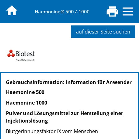
Haemonine® 500 /-1000
auf dieser Seite suchen
PZN: 07373187
Gebrauchsinformation: Information für Anwender
PPN: 110737318722
Haemonine 500
Haemonine 1000
Pulver und Lösungsmittel zur Herstellung einer
Injektionslösung
Blutgerinnungsfaktor IX vom Menschen