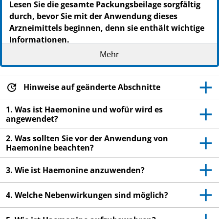
Lesen Sie die gesamte Packungsbeilage sorgfältig
durch, bevor Sie mit der Anwendung dieses
Arzneimittels beginnen, denn sie enthält wichtige
Informationen.
Heben Sie die Packungsbeilage auf. Vielleicht
Mehr
möchten Sie diese später nochmals lesen.
Wenn Sie weitere Fragen haben, wenden Sie sich
Hinweise auf geänderte Abschnitte
an Ihren Arzt, Apotheker oder das medizinische
Fachpersonal.
1. Was ist Haemonine und wofür wird es
angewendet?
Dieses Arzneimittel wurde Ihnen persönlich
verschrieben. Geben Sie es nicht an Dritte weiter.
2. Was sollten Sie vor der Anwendung von
Es kann anderen Menschen schaden, auch wenn
Haemonine beachten?
diese die gleichen Beschwerden haben wie Sie.
3. Wie ist Haemonine anzuwenden?
Wenn Sie Nebenwirkungen bemerken, wenden Sie
sich an Ihren Arzt, Apotheker oder das
4. Welche Nebenwirkungen sind möglich?
medizinische Fachpersonal. Dies gilt auch für
Nebenwirkungen, die nicht in dieser
Packungsbeilage angegeben sind. Siehe Abschnitt