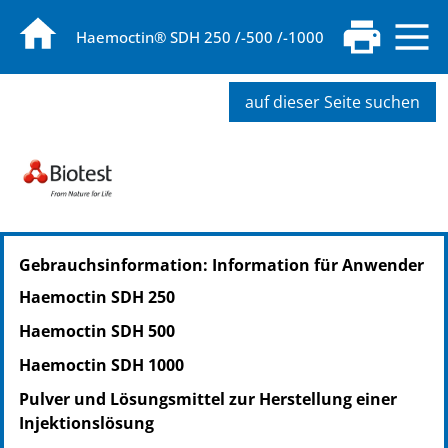
Haemoctin® SDH 250 /-500 /-1000
auf dieser Seite suchen
PZN: 06875018
Gebrauchsinformation: Information für Anwender
PPN: 110687501892
Haemoctin SDH 250
Haemoctin SDH 500
Haemoctin SDH 1000
Pulver und Lösungsmittel zur Herstellung einer
Injektionslösung