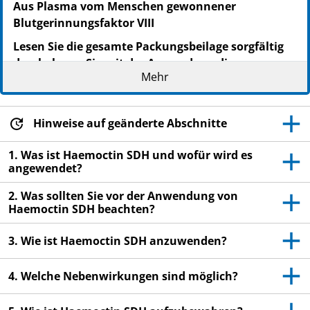
Aus Plasma vom Menschen gewonnener
Blutgerinnungsfaktor VIII
Lesen Sie die gesamte Packungsbeilage sorgfältig
durch, bevor Sie mit der Anwendung dieses
Mehr
Arzneimittels beginnen, denn sie enthält wichtige
Informationen.
Heben Sie die Packungsbeilage auf. Vielleicht
Hinweise auf geänderte Abschnitte
möchten Sie diese später nochmals lesen.
Wenn Sie weitere Fragen haben, wenden Sie sich
1. Was ist Haemoctin SDH und wofür wird es
angewendet?
an Ihren Arzt, Apotheker oder das medizinische
Fachpersonal.
2. Was sollten Sie vor der Anwendung von
Haemoctin SDH beachten?
Dieses Arzneimittel wurde Ihnen persönlich
verschrieben. Geben Sie es nicht an Dritte weiter.
3. Wie ist Haemoctin SDH anzuwenden?
Es kann anderen Menschen schaden, auch wenn
diese die gleichen Beschwerden haben wie Sie.
4. Welche Nebenwirkungen sind möglich?
Wenn Sie Nebenwirkungen bemerken, wenden Sie
sich an Ihren Arzt, Apotheker oder das