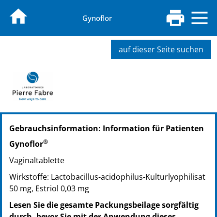
Gynoflor
auf dieser Seite suchen
PZN: 03486919
Gebrauchsinformation: Information für Patienten
PPN: 110348691963
PZN: 03628839
®
Gynoflor
PPN: 110362883960
Vaginaltablette
PZN: 12506199
PPN: 111250619920
Wirkstoffe: Lactobacillus-acidophilus-Kulturlyophilisat
50 mg, Estriol 0,03 mg
Lesen Sie die gesamte Packungsbeilage sorgfältig
durch, bevor Sie mit der Anwendung dieses