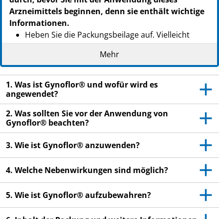
Arzneimittels beginnen, denn sie enthält wichtige
Informationen.
Heben Sie die Packungsbeilage auf. Vielleicht
möchten Sie diese später nochmals lesen.
Mehr
Wenn Sie weitere Fragen haben, wenden Sie sich
an Ihren Arzt oder Apotheker.
1. Was ist Gynoflor® und wofür wird es
Dieses Arzneimittel wurde Ihnen persönlich
angewendet?
verschrieben. Geben Sie es nicht an Dritte weiter.
2. Was sollten Sie vor der Anwendung von
Es kann anderen Menschen schaden, auch wenn
Gynoflor® beachten?
diese die gleichen Beschwerden haben wie Sie.
Wenn Sie Nebenwirkungen bemerken, wenden Sie
3. Wie ist Gynoflor® anzuwenden?
sich an Ihren Arzt oder Apotheker. Dies gilt auch
für Nebenwirkungen, die nicht in dieser
4. Welche Nebenwirkungen sind möglich?
Packungsbeilage angegeben sind. Siehe Abschnitt
4.
5. Wie ist Gynoflor® aufzubewahren?