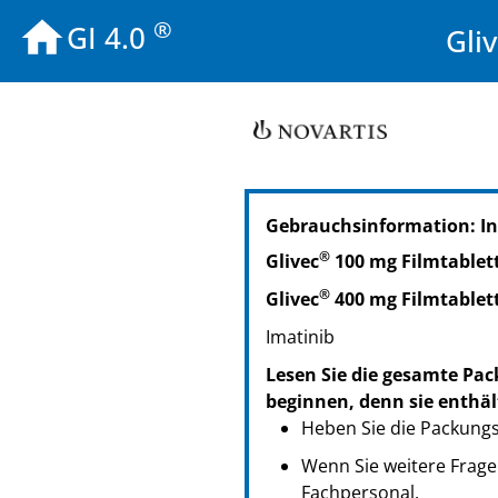
®
GI 4.0
Gli
PZN: 01755166
Gebrauchsinformation: I
PPN: 110175516684
NTIN: 04150017551661
®
Glivec
100 mg Filmtablet
®
Glivec
400 mg Filmtablet
Imatinib
Lesen Sie die gesamte Pac
beginnen, denn sie enthäl
Heben Sie die Packungsb
Wenn Sie weitere Frage
Fachpersonal.