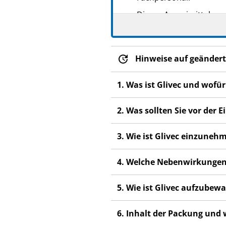
Dieses Arzneimittel wur
anderen Menschen scha
Wenn Sie Nebenwirkung
Fachpersonal. Dies gilt
Hinweise auf geändert
Abschnitt 4.
1. Was ist Glivec und wofü
2. Was sollten Sie vor der
3. Wie ist Glivec einzuneh
4. Welche Nebenwirkungen
5. Wie ist Glivec aufzubew
6. Inhalt der Packung und