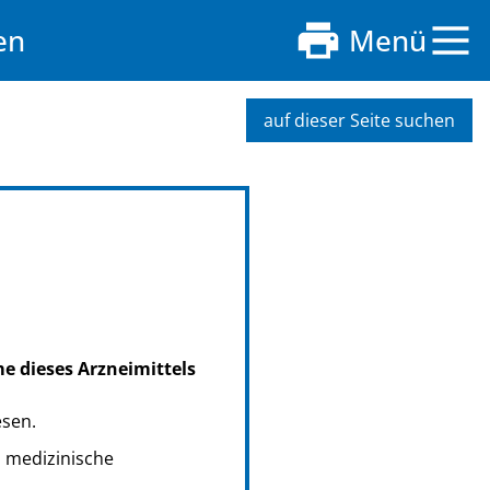
en
Menü
auf dieser Seite suchen
me dieses Arzneimittels
esen.
s medizinische