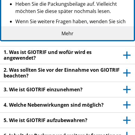
Heben Sie die Packungsbeilage auf. Vielleicht
möchten Sie diese später nochmals lesen.
Wenn Sie weitere Fragen haben, wenden Sie sich
an Ihren Arzt oder Apotheker.
Mehr
Dieses Arzneimittel wurde Ihnen persönlich
verschrieben. Geben Sie es nicht an Dritte weiter.
1. Was ist GIOTRIF und wofür wird es
Es kann anderen Menschen schaden, auch wenn
angewendet?
diese die gleichen Beschwerden haben wie Sie.
2. Was sollten Sie vor der Einnahme von GIOTRIF
Wenn Sie Nebenwirkungen bemerken, wenden Sie
beachten?
sich an Ihren Arzt oder Apotheker. Dies gilt auch
für Nebenwirkungen, die nicht in dieser
3. Wie ist GIOTRIF einzunehmen?
Packungsbeilage angegeben sind. Siehe Abschnitt
4.
4. Welche Nebenwirkungen sind möglich?
5. Wie ist GIOTRIF aufzubewahren?