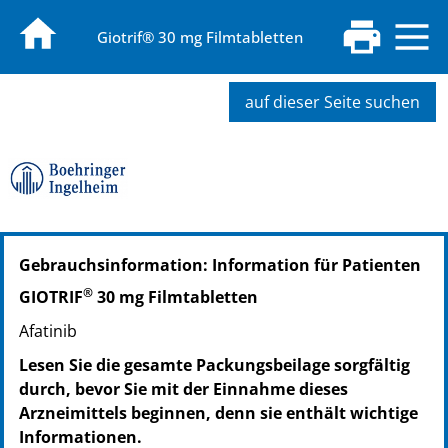
Giotrif® 30 mg Filmtabletten
auf dieser Seite suchen
PZN: 02482546
Gebrauchsinformation: Information für Patienten
PPN: 110248254684
NTIN: 04150024825465
®
GIOTRIF
30 mg Filmtabletten
Afatinib
Lesen Sie die gesamte Packungsbeilage sorgfältig
durch, bevor Sie mit der Einnahme dieses
Arzneimittels beginnen, denn sie enthält wichtige
Informationen.