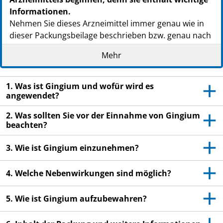
PPN: 111417121941
Informationen.
Nehmen Sie dieses Arzneimittel immer genau wie in
dieser Packungsbeilage beschrieben bzw. genau nach
Anweisung Ihres Arztes oder Apothekers ein.
Mehr
Heben Sie die Packungsbeilage auf. Vielleicht
möchten Sie diese später nochmals lesen.
1. Was ist Gingium und wofür wird es
Fragen Sie Ihren Apotheker, wenn Sie weitere
angewendet?
Informationen oder einen Rat benötigen.
2. Was sollten Sie vor der Einnahme von Gingium
Wenn Sie Nebenwirkungen bemerken, wenden Sie
beachten?
sich an Ihren Arzt oder Apotheker. Dies gilt auch
für Nebenwirkungen, die nicht in dieser
3. Wie ist Gingium einzunehmen?
Packungsbeilage angegeben sind. Siehe Abschnitt
4.
4. Welche Nebenwirkungen sind möglich?
Wenn Sie sich nicht besser oder gar schlechter
5. Wie ist Gingium aufzubewahren?
fühlen, wenden Sie sich an Ihren Arzt.