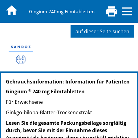
Gingium 240mg Filmtabletten
auf dieser Seite suchen
PZN: 14171107
Gebrauchsinformation: Information für Patienten
PPN: 111417110700
PZN: 14171113
®
Gingium
240 mg Filmtabletten
PPN: 111417111363
Für Erwachsene
PZN: 14171194
PPN: 111417119457
Ginkgo-biloba-Blätter-Trockenextrakt
PZN: 14171202
Lesen Sie die gesamte Packungsbeilage sorgfältig
PPN: 111417120251
durch, bevor Sie mit der Einnahme dieses
PZN: 14171219
Arzneimittels beginnen, denn sie enthält wichtige