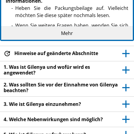
Informationen.
Heben Sie die Packungsbeilage auf. Vielleicht
möchten Sie diese später nochmals lesen.
Wenn Sie weitere Fragen haben, wenden Sie sich
an Ihren Arzt oder Apotheker.
Mehr
Dieses Arzneimittel wurde Ihnen persönlich
verschrieben. Geben Sie es nicht an Dritte weiter.
Hinweise auf geänderte Abschnitte
Es kann anderen Menschen schaden, auch wenn
diese die gleichen Beschwerden haben wie Sie.
1. Was ist Gilenya und wofür wird es
angewendet?
Wenn Sie Nebenwirkungen bemerken, wenden Sie
sich an Ihren Arzt oder Apotheker. Dies gilt auch
2. Was sollten Sie vor der Einnahme von Gilenya
für Nebenwirkungen, die nicht in dieser
beachten?
Packungsbeilage angegeben sind. Siehe
Abschnitt 4.
3. Wie ist Gilenya einzunehmen?
4. Welche Nebenwirkungen sind möglich?