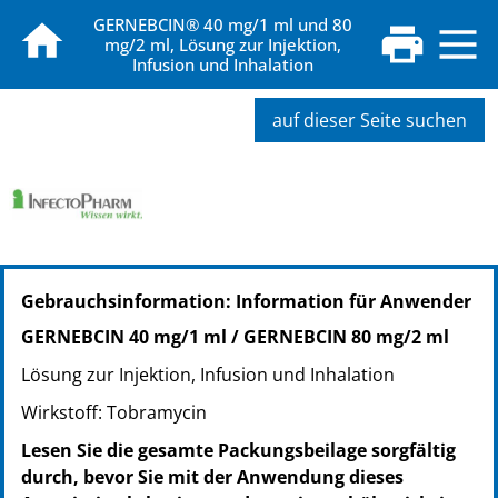
GERNEBCIN® 40 mg/1 ml und 80
mg/2 ml, Lösung zur Injektion,
Infusion und Inhalation
auf dieser Seite suchen
PZN: 09000409
Gebrauchsinformation: Information für Anwender
PPN: 110900040907
NTIN: 04150090004092
GERNEBCIN 40 mg/1 ml / GERNEBCIN 80 mg/2 ml
PZN: 00468364
Lösung zur Injektion, Infusion und Inhalation
PPN: 110046836488
NTIN: 04150004683641
Wirkstoff: Tobramycin
PZN: 03162499
Lesen Sie die gesamte Packungsbeilage sorgfältig
PPN: 110316249934
durch, bevor Sie mit der Anwendung dieses
NTIN: 04150031624990