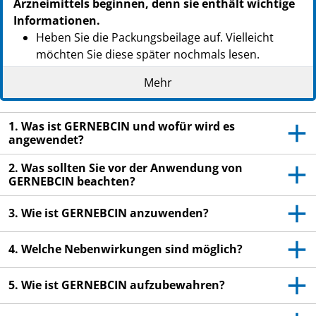
Arzneimittels beginnen, denn sie enthält wichtige
Informationen.
Heben Sie die Packungsbeilage auf. Vielleicht
möchten Sie diese später nochmals lesen.
Wenn Sie weitere Fragen haben, wenden Sie sich
Mehr
an Ihren Arzt oder Apotheker.
Dieses Arzneimittel wurde Ihnen persönlich
1. Was ist GERNEBCIN und wofür wird es
verschrieben. Geben Sie es nicht an Dritte weiter.
angewendet?
Es kann anderen Menschen schaden, auch wenn
2. Was sollten Sie vor der Anwendung von
diese die gleichen Beschwerden haben wie Sie.
GERNEBCIN beachten?
Wenn Sie Nebenwirkungen bemerken, wenden Sie
sich an Ihren Arzt oder Apotheker. Dies gilt auch
3. Wie ist GERNEBCIN anzuwenden?
für Nebenwirkungen, die nicht in dieser
Packungsbeilage angegeben sind. Siehe Abschnitt
4. Welche Nebenwirkungen sind möglich?
4.
5. Wie ist GERNEBCIN aufzubewahren?