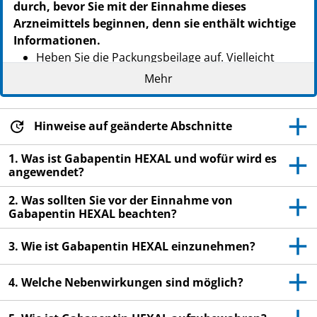
durch, bevor Sie mit der Einnahme dieses
PZN: 09097001
Arzneimittels beginnen, denn sie enthält wichtige
PPN: 110909700102
Informationen.
NTIN: 04150090970014
Heben Sie die Packungsbeilage auf. Vielleicht
möchten Sie diese später nochmals lesen.
Mehr
Wenn Sie weitere Fragen haben, wenden Sie sich
an Ihren Arzt oder Apotheker.
Hinweise auf geänderte Abschnitte
Dieses Arzneimittel wurde Ihnen persönlich
verschrieben. Geben Sie es nicht an Dritte weiter.
1. Was ist Gabapentin HEXAL und wofür wird es
angewendet?
Es kann anderen Menschen schaden, auch wenn
diese die gleichen Beschwerden haben wie Sie.
2. Was sollten Sie vor der Einnahme von
Gabapentin HEXAL beachten?
Wenn Sie Nebenwirkungen bemerken, wenden Sie
sich an Ihren Arzt oder Apotheker. Dies gilt auch
3. Wie ist Gabapentin HEXAL einzunehmen?
für Nebenwirkungen, die nicht in dieser
Packungsbeilage angegeben sind. Siehe Abschnitt
4. Welche Nebenwirkungen sind möglich?
4.