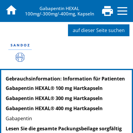
Gabapentin HEXAL
100mg/-300mg/-400mg, Kapseln
auf dieser Seite suchen
PZN: 04024262
Gebrauchsinformation: Information für Patienten
PPN: 110402426290
NTIN: 04150040242628
Gabapentin HEXAL® 100 mg Hartkapseln
PZN: 04024285
Gabapentin HEXAL® 300 mg Hartkapseln
PPN: 110402428546
NTIN: 04150040242857
Gabapentin HEXAL® 400 mg Hartkapseln
PZN: 04024291
Gabapentin
PPN: 110402429112
Lesen Sie die gesamte Packungsbeilage sorgfältig
NTIN: 04150040242918