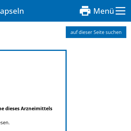
apseln
Menü
auf dieser Seite suchen
me dieses Arzneimittels
esen.