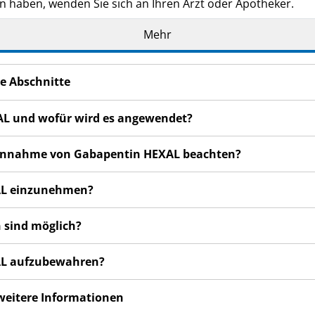
n haben, wenden Sie sich an Ihren Arzt oder Apotheker.
de Ihnen persönlich verschrieben. Geben Sie es nicht an Dri
Mehr
den, auch wenn diese die gleichen Beschwerden haben wie
n bemerken, wenden Sie sich an Ihren Arzt oder Apotheker.
e Abschnitte
cht in dieser Packungsbeilage angegeben sind. Siehe Abschn
AL und wofür wird es angewendet?
r Einnahme von Gabapentin HEXAL beachten?
XAL einzunehmen?
 sind möglich?
XAL aufzubewahren?
 weitere Informationen