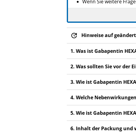
Wenn Sie weitere Frage
Dieses Arzneimittel wur
anderen Menschen scha
Wenn Sie Nebenwirkunge
Hinweise auf geändert
Nebenwirkungen, die ni
1. Was ist Gabapentin HEX
2. Was sollten Sie vor de
3. Wie ist Gabapentin HE
4. Welche Nebenwirkungen
5. Wie ist Gabapentin HE
6. Inhalt der Packung und