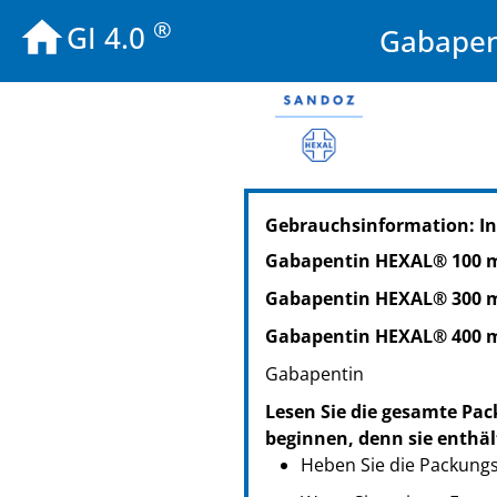
®
GI 4.0
Gabapen
PZN: 04024316
Gebrauchsinformation: In
PPN: 110402431693
NTIN: 04150040243168
Gabapentin HEXAL® 100 m
PZN: 04024339
Gabapentin HEXAL® 300 m
PPN: 110402433949
NTIN: 04150040243397
Gabapentin HEXAL® 400 m
PZN: 04024351
Gabapentin
PPN: 110402435178
Lesen Sie die gesamte Pac
NTIN: 04150040243519
beginnen, denn sie enthäl
PZN: 04024374
Heben Sie die Packungsb
PPN: 110402437434
NTIN: 04150040243748